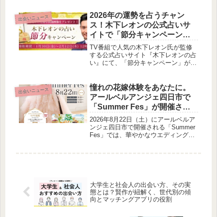
援するアプリです。返信の自動生成か
らデートの提案まで、多岐にわたる機
2026年の運勢を占うチャン
出会いニュース
能で円滑なコミュニケーションを後押
ス！木下レオンの公式占いサ
しします。
イトで「節分キャンペーン」
が開催中
TV番組で人気の木下レオン氏が監修
する公式占いサイト『木下レオンの占
い』にて、「節分キャンペーン」が始
まりました。2026年の運気の流れを本
格的に切り替える大切な日である節分
に合わせて、対象の鑑定を占った方全
憧れの花嫁体験をあなたに。
出会いニュース
員に「特別な開運画像」がプレゼント
アールベルアンジェ四日市で
されます。
「Summer Fes」が開催され
ます
2026年8月22日（土）にアールベルア
ンジェ四日市で開催される「Summer
Fes」では、華やかなウエディングド
レスのファッションショーと、心とき
めくデザートビュッフェが楽しめま
す。ファッションショーの一般モデル
も募集され、特別な夏の思い出を作る
チャンスが提供されます。
大学生と社会人の出会い方、その実
態とは？賢作が紐解く、世代別の傾
向とマッチングアプリの役割