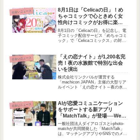
した受賞作品が発表されました。梅宮
アンナさんをはじめとする著名人が選
8月1日は「Celicaの日」！め
出会いニュース
考委員を務め、令和のミドルシニア世
ちゃコミックで心ときめく女
代の多様な生き方や恋愛観が五・七・
性向けコミックがお得に楽し
五の川柳で表現されています。
める7日間を賢作がご案内しま
8月1日の「Celicaの日」を記念し、電
す
子コミック配信サービス「めちゃコミ
ック」で「Celicaコミックス」の対象
作品に利用できる20％OFFクーポンが
配布されます。悪役令嬢や溺愛ファン
タジーといった人気のジャンルを、お
「えの恋ナイト」が1,200名完
出会いニュース
得に楽しめるこの機会について、賢作
売！夜の水族館で特別な出会
がご紹介いたします。
いを演出
株式会社リンクバルが運営する
「machicon JAPAN」主催の大型リア
ルイベント「えの恋ナイト～夜の水族
館まるごと出会いの舞台～」が、新江
ノ島水族館を貸し切り、1,200名の参
加者で盛大に開催されました。非日常
AIが恋愛コミュニケーション
出会いニュース
空間での出会いの様子や参加者の声、
をサポートする新アプリ
今後の展望をレポートします。
「MatchTalk」が登場──Web
技術と恋愛支援の知見が融合
一般社団法人ダイアロゴスとi-photo-
matchが共同開発した「MatchTalk」
は、マッチングアプリやSNSでのメッ
セージのやり取りに悩む方々をAIで支