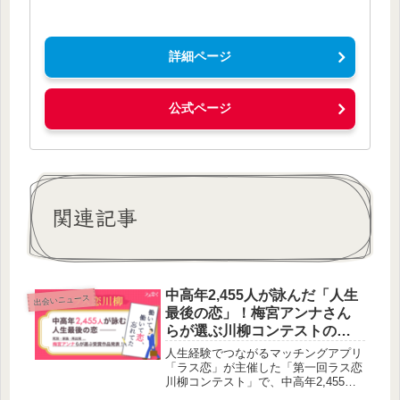
詳細ページ
公式ページ
関連記事
中高年2,455人が詠んだ「人生
出会いニュース
最後の恋」！梅宮アンナさん
らが選ぶ川柳コンテストの受
賞作が発表されたよ！
人生経験でつながるマッチングアプリ
「ラス恋」が主催した「第一回ラス恋
川柳コンテスト」で、中高年2,455人
が詠んだ「人生最後の恋」をテーマに