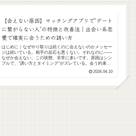
【会えない原因】マッチングアプリで“デート
に繋がらない人”の特徴と改善法｜出会い系恋
愛で確実に会うための誘い方
はじめに｜なぜやり取りは続くのに会えないのかメッセー
ジは続いている。相手の反応も悪くない。それなのに――
なぜか会えない。この状態、非常に多いです。原因はシン
プルで、“誘い方とタイミング”がズレている。会う約束が
取れない人の特徴【8つ】① 誘...
2026.04.10