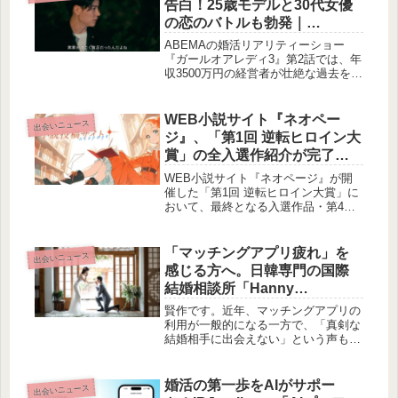
告白！25歳モデルと30代女優
したマッチングプラットフォームの創
の恋のバトルも勃発｜
出を目指します。
ABEMA『ガールオアレディ
ABEMAの婚活リアリティーショー
3』第2話
『ガールオアレディ3』第2話では、年
収3500万円の経営者が壮絶な過去を明
かし、20代モデルと30代女優の間で激
しい恋の駆け引きが繰り広げられまし
た。年齢による恋愛観の違いが浮き彫
WEB小説サイト『ネオペー
出会いニュース
りになる展開に、賢作も思わず見入っ
ジ』、「第1回 逆転ヒロイン大
てしまいました。
賞」の全入選作紹介が完了。
ドラマチックな3作品が最終解
WEB小説サイト『ネオページ』が開
禁されました
催した「第1回 逆転ヒロイン大賞」に
おいて、最終となる入選作品・第4弾
が発表されました。裏切りや逆境を乗
り越え、新たな幸せを掴むヒロインた
ちの物語3作品が紹介され、これによ
「マッチングアプリ疲れ」を
出会いニュース
り全入選作品の紹介が完了しました。
感じる方へ。日韓専門の国際
現在、これらの作品はネオページで公
結婚相談所「Hanny
開されており、第2回大賞も開催中で
Marriage」が提案する“安心で
す。
賢作です。近年、マッチングアプリの
きる婚活”とは？
利用が一般的になる一方で、「真剣な
結婚相手に出会えない」という声も聞
かれます。そんな中、韓国人男性との
国際結婚に関心を持つ日本人女性が増
えているそうです。今回は、実際の日
婚活の第一歩をAIがサポー
出会いニュース
韓夫婦が運営する国際結婚相談所