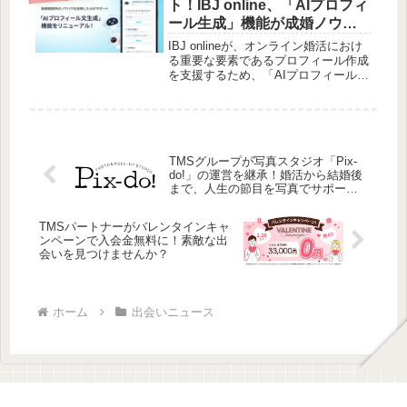
ト！IBJ online、「AIプロフィ
「Hanny Marriage」のサービスについ
ール生成」機能が成婚ノウハ
て、私の視点も交えながらご紹介いた
ウを反映した対話型へ進化
します。
IBJ onlineが、オンライン婚活におけ
る重要な要素であるプロフィール作成
を支援するため、「AIプロフィール生
成」機能を刷新しました。結婚相談所
で培われた成婚ノウハウをAIに反映さ
せ、対話を通じて個人の魅力を引き出
すことで、出会いに繋がりやすい自己
紹介文の自動生成を実現しています。
TMSグループが写真スタジオ「Pix-
自身の魅力を言葉にするのが苦手な方
do!」の運営を継承！婚活から結婚後
にとって、心強いサポートとなるでし
まで、人生の節目を写真でサポー
ょう。
ト！
TMSパートナーがバレンタインキャ
ンペーンで入会金無料に！素敵な出
会いを見つけませんか？
ホーム
出会いニュース