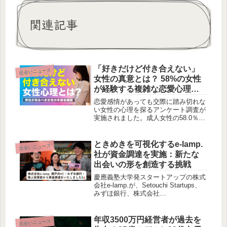
関連記事
「好きだけど付き合えない」
出会いニュース
女性の真意とは？ 58%の女性
が経験する複雑な恋愛心理を
深掘り
恋愛感情があっても交際に踏み切れな
い女性の心理を探るアンケート調査が
実施されました。成人女性の58.0％が
「好きだけど付き合えない男性がい
た」と回答し、その理由として「金銭
感覚」「女性関係」「将来への不安」
ときめきを可視化するe-lamp.
出会いニュース
が挙げられています。女性が交際相手
社が資金調達を実施：新たな
に求めるのは、好きという気持ちだけ
出会いの形を創造する挑戦
でなく、将来性や信頼感、価値観の一
致といった現実的な要素であることが
慶應義塾大学発スタートアップの株式
明らかになりました。
会社e-lamp.が、Setouchi Startups、
みずほ銀行、株式会社
InnoProviZation、個人投資家複数名か
ら資金調達を行いました。生体情報等
を活用したコミュニケーション促進技
年収3500万円経営者が過去を
出会いニュース
術により、恋愛・結婚支援領域に特化