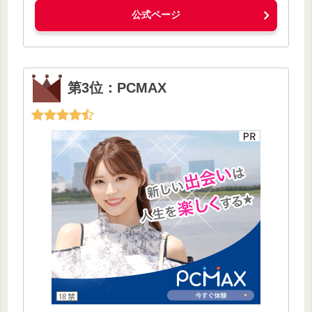
公式ページ
第3位：PCMAX