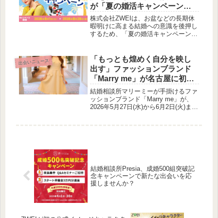
じた瞬間を深掘りします。
が「夏の婚活キャンペーン」
を実施
株式会社ZWEIは、お盆などの長期休
暇明けに高まる結婚への意識を後押し
するため、「夏の婚活キャンペーン」
を実施します。2026年8月1日(土)から
8月28日(金)の期間中、新規入会者を
対象に総額51,700円相当の特典を提供
「もっとも煌めく自分を映し
出会いニュース
し、出会いの機会を広げる支援を行い
出す」ファッションブランド
ます。
「Marry me」が名古屋に初上
陸！ 植草れいあ氏との写真撮
結婚相談所マリーミーが手掛けるファ
影も楽しめるポップアップス
ッションブランド「Marry me」が、
2026年5月27日(水)から6月2日(火)ま
トア開催
で、ジェイアール名古屋タカシマヤに
て初の名古屋ポップアップストアを開
催します。「恋愛・婚活のためのファ
ッション」をコンセプトに、スタイル
アップとエレガンスを兼ね備えたアイ
テムを展開。ブランド責任者兼イメー
ジモデルの植草れいあ氏が連日来場
結婚相談所Presia、成婚500組突破記
し、購入者限定で写真撮影も可能で
念キャンペーンで新たな出会いを応
す。
援しませんか？