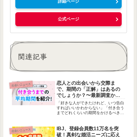
詳細ページ
公式ページ
関連記事
恋人との出会いから交際ま
出会いニュース
で、期間の「正解」はあるの
でしょうか？〜最新調査から
見えてくる現代の恋愛観〜
「好きな人ができたけれど、いつ告白
すればいいかわからない」「付き合う
までどれくらいの期間をかけるべきか
悩む」といった声は、多くの方が抱え
る共通の悩みかもしれません。累計会
員数3,500万を誇る出会い・恋愛マッ
IBJ、登録会員数11万名を突
出会いニュース
チングアプリ「ハッピーメール」が実
破！真剣な婚活ニーズに応え