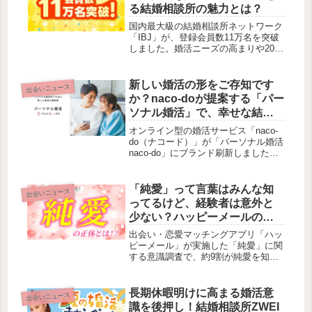
施した調査では、交際経験のある成人
る結婚相談所の魅力とは？
男女200人を対象に、「付き合うまで
の期間」に関する興味深いデータが明
国内最大級の結婚相談所ネットワーク
らかになりました。本記事では、その
「IBJ」が、登録会員数11万名を突破
調査結果を詳しくご紹介し、現代の恋
しました。婚活ニーズの高まりや20代
愛における交際開始までの期間や、恋
会員の増加を背景に成長を続けるIBJ
人関係へ発展するきっかけについて考
の取り組み、そして新たに開始された
察していきます。
会員向け優待サービスや記念キャンペ
新しい婚活の形をご存知です
出会いニュース
ーンについて、賢作がご紹介します。
か？naco-doが提案する「パー
ソナル婚活」で、幸せな結婚
生活への道を探る
オンライン型の婚活サービス「naco-
do（ナコード）」が「パーソナル婚活
naco-do」にブランド刷新しました。
マッチングアプリでも結婚相談所でも
ない「第三の婚活の選択肢」として、
個人の価値観に寄り添い、幸せな結婚
「純愛」って言葉はみんな知
出会いニュース
生活から逆算したお相手探しをサポー
ってるけど、経験者は意外と
トする新しい婚活のかたちを提唱して
少ない？ハッピーメールの調
います。
査でわかった「純愛」のリア
出会い・恋愛マッチングアプリ「ハッ
ル！
ピーメール」が実施した「純愛」に関
する意識調査で、約9割が純愛を知
り、約8割が憧れる一方で、実際に経
験した人は5割弱にとどまることが明
らかになりました。多くの人が考える
長期休暇明けに高まる婚活意
出会いニュース
「純愛」の特徴や、実際に純愛だと感
識を後押し！結婚相談所ZWEI