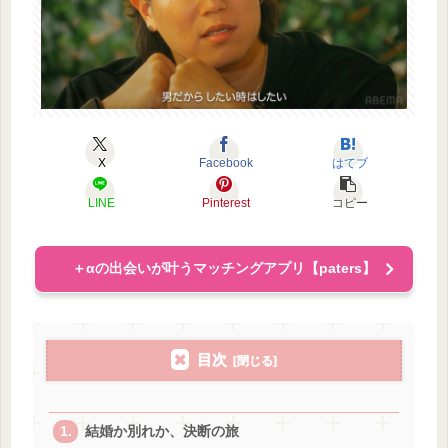
X
Facebook
はてブ
LINE
Pinterest
コピー
＋αの出会いが叶うマッチングアプリ【paters】
目次
結婚か別れか、決断の旅