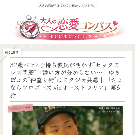
大人の恋がうまくいく、確かなヒントを。
PR 18禁
39歳バツ2子持ち彼氏が明かす“セックス
レス問題”「誘い方が分からない…」ゆき
ぽよの“仲直り術”にスタジオ共感｜『さよ
ならプロポーズ viaオーストラリア』第6
話
出会いニュース