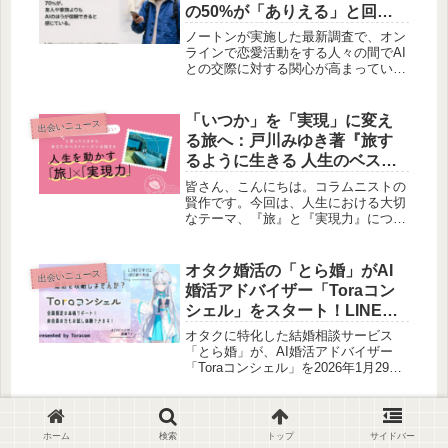
の50%が「ありえる」と回
います。この記事では、調査結果を基
答！日本の孤独感とデジタル
に、初デートを成功させるためのヒン
ノートンが実施した最新調査で、オン
トを賢作が解説します。
の親密性の意外な関係
ラインで恋愛活動をする人々の間でAI
との交際に対する関心が高まっている
ことが明らかになりました。深刻化す
る孤独感を背景に、AIが提供する新た
な親密性が注目される一方で、オンラ
「いつか」を「実現」に変え
出会いニュース
インでの詐欺リスクも浮き彫りになっ
る旅へ：戸川みゆき著『旅す
ています。
るように生きる 人生のベスト
シーズンの見つけ方』
皆さん、こんにちは。コラムニストの
賢作です。今回は、人生における大切
なテーマ、『旅』と『実現力』につい
て、深く掘り下げていきたいと思いま
す。2026年6月17日（水）に刊行され
る戸川みゆきさんの新刊『旅するよう
オタク婚活の「とら婚」がAI
出会いニュース
に生きる 人生のベストシーズンの見
婚活アドバイザー「Toraコン
つけ方』は、「いつか行きたい」とい
シェル」をスタート！LINEで
う漠然とした願望を、「必ず行く」と
24時間365日サポート
いう具体的な計画へと変えるためのヒ
オタクに特化した結婚相談サービス
ントをくれる一冊だと感じています。
「とら婚」が、AI婚活アドバイザー
この本を通して、皆さんの人生の「ベ
「Toraコンシェル」を2026年1月29日
ストシーズン」を見つける旅につい
より開始しました。LINEで24時間365
て、一緒に考えていきましょう。
日、婚活の悩みに答えてくれる画期的
なサービスです。
ホーム
検索
トップ
サイドバー