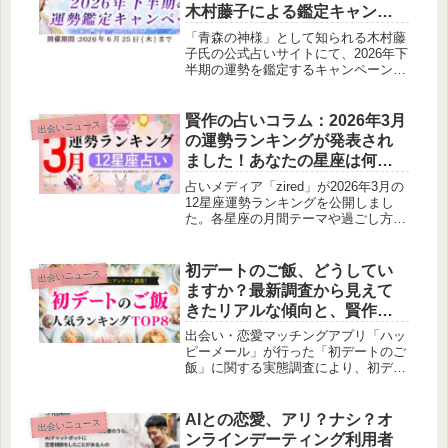
木村藤子による鑑定キャンペ
ーン開催
「青森の神様」として知られる木村藤
子氏の公式占いサイトにて、2026年下
半期の運勢を鑑定するキャンペーンが
開催されています。恋愛や人生、結婚
運など、年末までの運勢を前向きな気
持ちで迎えるためのヒントを見つける
賢作の占いコラム：2026年3月
出会いニュース
機会となるでしょう。
の運勢ランキングが発表され
ました！あなたの星座は何位
にランクインしているでしょ
占いメディア「zired」が2026年3月の
うか？
12星座運勢ランキングを公開しまし
た。各星座の月間テーマや過ごし方の
アドバイスが無料で提供されており、
あなたの新年度の指針となる情報が満
載です。
初デートのご飯、どうしてい
出会いニュース
ますか？最新調査から見えて
きたリアルな傾向と、賢作か
らのアドバイス
出会い・恋愛マッチングアプリ「ハッ
ピーメール」が行った「初デートのご
飯」に関する実態調査により、初デー
トの食事のタイミング、お店、予算、
お店の決め方、NG行動に関する傾向
が明らかになりました。特に、ランチ
AIとの恋愛、アリ？ナシ？オ
出会いニュース
が人気で、カフェが最も選ばれ、予算
ンラインデーティング利用者
は1,000円から3,000円が理想とされて