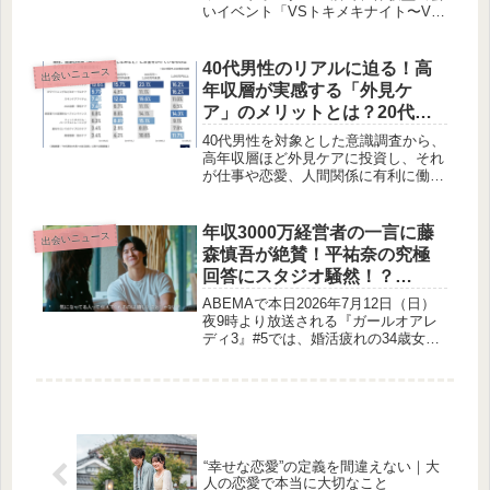
いイベント「VSトキメキナイト〜VS
PARK貸し切り大合コン〜」が開催さ
れます。人気アクティビティ施設を貸
し切って、遊びながら自然な出会いが
40代男性のリアルに迫る！高
出会いニュース
楽しめる特別な一夜です。
年収層が実感する「外見ケ
ア」のメリットとは？20代か
ら意識したい「おじさん認
40代男性を対象とした意識調査から、
定」回避の自己投資術
高年収層ほど外見ケアに投資し、それ
が仕事や恋愛、人間関係に有利に働く
実態が明らかになりました。体型の崩
れや清潔感の欠如が「おじさん認定」
につながる中、若いうちからの自己投
年収3000万経営者の一言に藤
出会いニュース
資の重要性を探ります。
森慎吾が絶賛！平祐奈の究極
回答にスタジオ騒然！？
ABEMA『ガールオアレディ
ABEMAで本日2026年7月12日（日）
3』#5
夜9時より放送される『ガールオアレ
ディ3』#5では、婚活疲れの34歳女優
カナコと年収3000万経営者リュウスケ
の恋愛模様に注目が集まります。リュ
ウスケのさりげない一言を藤森慎吾が
絶賛し、さらにスタジオでは平祐奈が
「三角関係」に関する究極の回答を披
露し、スタジオを爆笑の渦に巻き込み
ます。20代と30代の女性が真剣な婚活
“幸せな恋愛”の定義を間違えない｜大
バトルを繰り広げるこのリアリティー
人の恋愛で本当に大切なこと