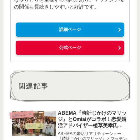
の関係も長続きしやすいと好評です。
詳細ページ
公式ページ
関連記事
ABEMA『時計じかけのマリッ
出会いニュース
ジ』とOmiaiがコラボ！恋愛婚
活アドバイザー植草美幸氏が
婚活女子にエール
ABEMAの婚活リアリティーショー
『時計じかけのマリッジ』とマッチン