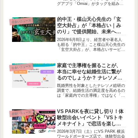
グアプリ「Omiai」がタッグを組み、
婚活中の女性たちに向けた特別イベン
トが開催されました。敏腕恋愛婚活ア
ドバイザーの植草美幸氏によるトーク
的中王・楳山天心先生の「玄
出会いニュース
ショーでは、参加者からのリアルな悩
空大卦占」が「本格占い｜み
みに真剣に回答し、婚活を「辛いこと
のり」で提供開始、未来への
ではなく、すごく楽しいこと」と語
一歩を後押しする新たな選択
り、前向きなエールが送られました。
2026年6月8日より、経営者や著名人
このイベントの模様を詳しくご紹介し
肢
も頼る「的中王」こと楳山天心先生の
ます。
「玄空大卦占」が、本格占いサービス
「みのり」にて提供開始されました。
このコンテンツは、あなたの未来を深
く読み解き、幸福へと導く手助けとな
家庭で主導権を握ることが、
出会いニュース
るでしょう。
本当に幸せな結婚生活に繋が
るのでしょうか？ ナレソメ総
研の調査から見えてきた「承
既婚男性を対象としたナレソメ総研の
認」と「支配」の真実
調査で、結婚生活の満足度を高めるの
は「家庭内での主導権」ではなく「自
分の存在が認められる感覚」であるこ
とが明らかになりました。この調査結
果から、私たちが夫婦関係で本当に大
VS PARKを夜に貸し切り！体
出会いニュース
切にすべきことについて、一緒に考え
験型出会いイベント「VSトキ
てみませんか。
メキナイト」で恋活を楽しも
う！
2026年3月7日（土）にVS PARK 横浜
ワールドポーターズ店で、体験型出会