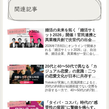
関連記事
婚活の未来を拓く「婚活サミ
出会いニュース
ット2026」開催！官民連携と
異業種共創で次世代の出会い
を創造
2026年7月8日にオンラインで開催さ
れる「婚活サミット2026」は、自治
体、婚活企業、異業種が一堂に会し、
少子高齢化・晩婚化の課題解決を目指
します。官民連携と業界横断の共創に
より、新しい出会いの形を模索するこ
20代と40〜50代で異なる「カ
出会いニュース
のサミットは、今後の婚活支援の方向
ジュアル恋愛」の意識：二つ
性を示す重要な機会となるでしょう。
の恋愛文化が日本に共存する
可能性
Yoitokiが実施した意識調査によると、
20代の約6割が結婚前提でない交際を
許容する一方で、40〜50代の約7割は
結婚を見据えた交際を希望しているこ
とが明らかになりました。この記事で
は、世代間の恋愛観の違いと、それが
「タイパ・コスパ」時代の“感
出会いニュース
日本の恋愛文化にどのような影響を与
受性の貧困”に警鐘を鳴らす。