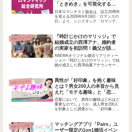
えているのかを考察します。
「ときめき」を可視化する
「ロマンティック総合研究
日本ロマンチスト協会は、設立20周年
所」が始動
を迎える2026年6月19日「ロマンスの
日」より、シンクタンク「ロマンティ
ック総合研究所」を本格始動します。
現代社会において失われがちな「とき
めき」や「感性」を研究し、精神的な
『時計じかけのマリッジ』で
出会いニュース
豊かさを社会に問いかける取り組みで
結婚成立の西澤アナ、婚約者
す。
の実家を初訪問！義父が語る
衝撃の事実に賢作も驚きを隠
ABEMAオリジナル婚活リアリティー
せません
ショー『時計じかけのマリッジ』で結
婚が成立した西澤由夏アナウンサー
が、婚約者キョウスケさんの実家を初
訪問する特別映像がABEMAプレミア
ムで配信中です。義父から明かされる
異性が「好印象」を抱く趣味
出会いニュース
キョウスケさんの過去と秘められた想
とは？男女200人の本音から見
いに、西澤アナも驚きを隠せない様
えた「モテる趣味」と「恋愛
子。賢作も結婚というものの奥深さを
NGポイント」
感じています。
恋愛において、異性の趣味はどれほど
重要なのでしょうか。成人男女200人
を対象とした調査から、「好印象」を
持たれる趣味のジャンルや、逆に「お
付き合いが難しい」と感じるポイント
が明らかになりました。賢作が、この
マッチングアプリ「Pairs」ユ
出会いニュース
興味深い調査結果を深掘りし、あなた
ーザー限定の1on1婚活イベン