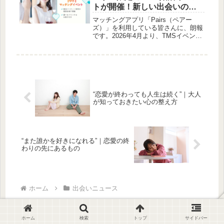
の恋愛におけるヒントを提案します。
トが開催！新しい出会いの形
をご提案
マッチングアプリ「Pairs（ペアー
ズ）」を利用している皆さんに、朗報
です。2026年4月より、TMSイベント
が「Pairs」ユーザー限定の1on1マッ
チングイベントを開催します。オンラ
インでの出会いに加えて、実際に顔を
合わせて会話を楽しむ機会が提供され
るとのこと。これは、真剣な出会いを
求める方にとって、非常に魅力的な選
択肢となるのではないでしょうか。
“恋愛が終わっても人生は続く”｜大人
が知っておきたい心の整え方
“また誰かを好きになれる”｜恋愛の終
わりの先にあるもの
ホーム
出会いニュース
ホーム
検索
トップ
サイドバー