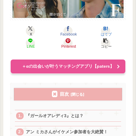
X
Facebook
はてブ
LINE
Pinterest
コピー
＋αの出会いが叶うマッチングアプリ【paters】
目次
『ガールオアレディ3』とは？
アン ミカさんがイケメン参加者を大絶賛！