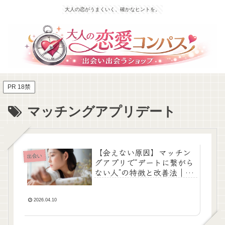
大人の恋がうまくいく、確かなヒントを。
PR 18禁
マッチングアプリデート
【会えない原因】マッチン
出会い
グアプリで“デートに繋がら
ない人”の特徴と改善法｜出
会い系恋愛で確実に会うた
めの誘い方
2026.04.10