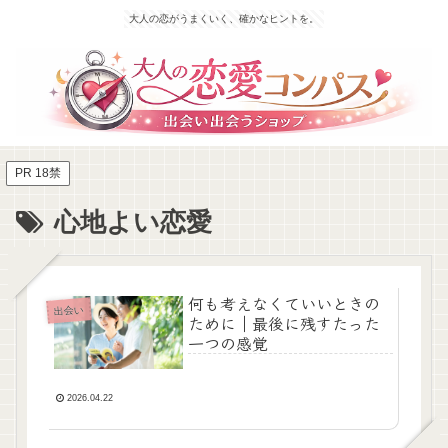
大人の恋がうまくいく、確かなヒントを。
PR 18禁
心地よい恋愛
何も考えなくていいときの
出会い
ために｜最後に残すたった
一つの感覚
2026.04.22