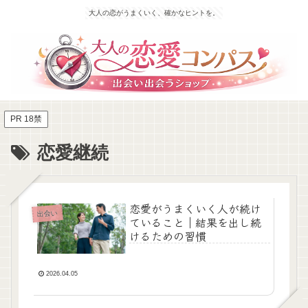
大人の恋がうまくいく、確かなヒントを。
PR 18禁
恋愛継続
恋愛がうまくいく人が続け
出会い
ていること｜結果を出し続
けるための習慣
2026.04.05