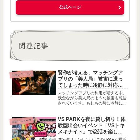
公式ページ
関連記事
賢作が考える、マッチングア
出会いニュース
プリの「美人局」被害に遭っ
てしまった時に冷静に対応す
るための5つのこと
マッチングアプリの利用が増える中、
残念ながら美人局のような被害も報告
されています。もしもの時に冷静に対
応できるよう、弁護士の監修のもと、
賢作が特に注意したい5つの行動と、
穏便な解決のためのポイントをご紹介
VS PARKを夜に貸し切り！体
出会いニュース
します。
験型出会いイベント「VSトキ
メキナイト」で恋活を楽しも
う！
2026年3月7日（土）にVS PARK 横浜