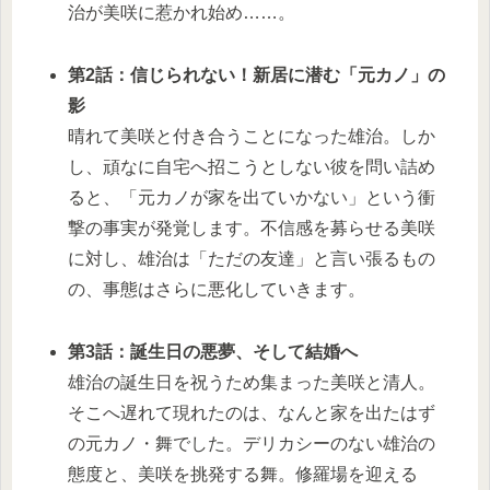
治が美咲に惹かれ始め……。
第2話：信じられない！新居に潜む「元カノ」の
影
晴れて美咲と付き合うことになった雄治。しか
し、頑なに自宅へ招こうとしない彼を問い詰め
ると、「元カノが家を出ていかない」という衝
撃の事実が発覚します。不信感を募らせる美咲
に対し、雄治は「ただの友達」と言い張るもの
の、事態はさらに悪化していきます。
第3話：誕生日の悪夢、そして結婚へ
雄治の誕生日を祝うため集まった美咲と清人。
そこへ遅れて現れたのは、なんと家を出たはず
の元カノ・舞でした。デリカシーのない雄治の
態度と、美咲を挑発する舞。修羅場を迎える