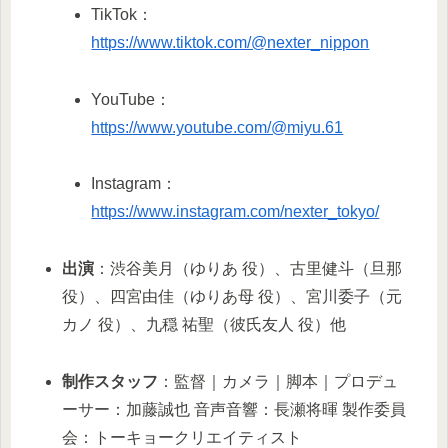
TikTok：
https://www.tiktok.com/@nexter_nippon
YouTube：
https://www.youtube.com/@miyu.61
Instagram：
https://www.instagram.com/nexter_tokyo/
出演
：渋谷美月（ゆりあ 役）、古里健斗（旦那
役）、四宮由佳（ゆりあ母 役）、宮川委子（元
カノ 役）、九穏 祐聖（彼氏友人 役）他
制作スタッフ
：監督｜カメラ｜脚本｜プロデュ
ーサー：加藤誠也 音声音響：長瀬将暉 製作委員
会：トーキョークリエイティスト