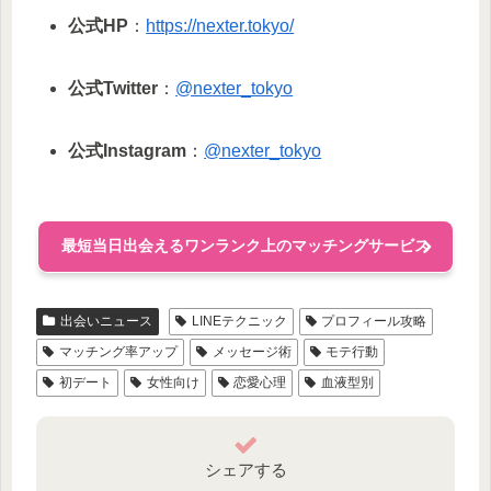
公式HP
：
https://nexter.tokyo/
公式Twitter
：
@nexter_tokyo
公式Instagram
：
@nexter_tokyo
最短当日出会えるワンランク上のマッチングサービス
出会いニュース
LINEテクニック
プロフィール攻略
マッチング率アップ
メッセージ術
モテ行動
初デート
女性向け
恋愛心理
血液型別
シェアする