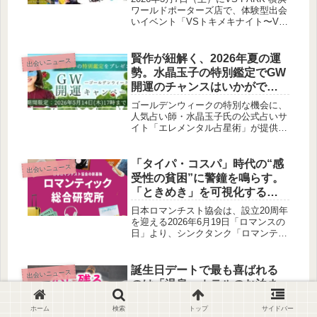
ワールドポーターズ店で、体験型出会
いイベント「VSトキメキナイト〜VS
PARK貸し切り大合コン〜」が開催さ
れます。人気アクティビティ施設を貸
し切って、遊びながら自然な出会いが
賢作が紐解く、2026年夏の運
出会いニュース
楽しめる特別な一夜です。
勢。水晶玉子の特別鑑定でGW
開運のチャンスはいかがでし
ょうか？
ゴールデンウィークの特別な機会に、
人気占い師・水晶玉子氏の公式占いサ
イト「エレメンタル占星術」が提供す
る開運キャンペーンについて、私、賢
作がご紹介します。2026年の夏の運勢
や気になる未来について、この機会に
「タイパ・コスパ」時代の“感
出会いニュース
深く探ってみませんか。
受性の貧困”に警鐘を鳴らす。
「ときめき」を可視化する
「ロマンティック総合研究
日本ロマンチスト協会は、設立20周年
所」が始動
を迎える2026年6月19日「ロマンスの
日」より、シンクタンク「ロマンティ
ック総合研究所」を本格始動します。
現代社会において失われがちな「とき
めき」や「感性」を研究し、精神的な
誕生日デートで最も喜ばれる
出会いニュース
豊かさを社会に問いかける取り組みで
のは「温泉・ホテルのお泊ま
す。
り」！予算は「1万〜2万円未
ホーム
検索
トップ
サイドバー
満」が最多（ハッピーメール
交際経験のある成人男女200人を対象