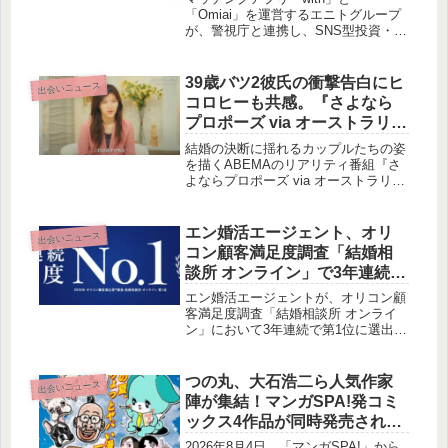
「Omiai」を運営するエニトグループ
が、警視庁と連携し、SNS型投資・ロ
マンス詐欺対策の啓発活動を実施しま
した。東京都内での詐欺被害が深刻化
する中、利用者の安心・安全を守るた
39歳バツ2彼氏の衝撃告白にヒ
出会いニュース
めの具体的な取り組みが加速していま
コロヒーも共感。『さよなら
す。
プロポーズ via オーストラリ
ア』が示す、結婚の現実
結婚の決断に揺れるカップルたちの姿
を描くABEMAのリアリティ番組『さ
よならプロポーズ via オーストラリ
ア』第9話が放送されました。今回
は、39歳バツ2彼氏の過去の衝撃的な
エピソードや、スタジオで繰り広げら
エン婚活エージェント、オリ
出会いニュース
れた共感と笑いのトークについて、賢
コン顧客満足度調査「結婚相
作が皆様にお届けいたします。
談所 オンライン」で3年連続第
1位を獲得
エン婚活エージェントが、オリコン顧
客満足度調査「結婚相談所 オンライ
ン」において3年連続で第1位に選出さ
れました。この受賞は、オンライン完
結型の利便性、専任アドバイザーによ
る手厚いサポート、そして優れたコス
つの丸、大石浩二ら人気作家
出会いニュース
トパフォーマンスがユーザーから高く
陣が集結！マンガSPA!発コミ
評価された結果と言えるでしょう。
ックス4作品が同時発売されま
す
2026年8月4日、「マンガSPA!」から