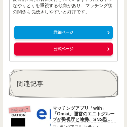
なやりとりを重視する傾向があり、マッチング後
の関係も長続きしやすいと好評です。
詳細ページ
公式ページ
関連記事
マッチングアプリ「with」
出会いニュース
「Omiai」運営のエニトグルー
プが警視庁と連携、SNS型投
資・ロマンス詐欺対策を強化
マッチングアプリ「with」と