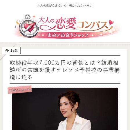
大人の恋がうまくいく、確かなヒントを。
PR 18禁
取締役年収7,000万円の背景とは？結婚相
談所の常識を覆すナレソメ予備校の事業構
造に迫る
出会いニュース