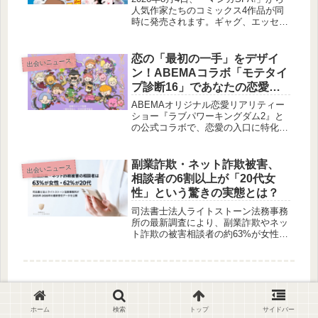
人気作家たちのコミックス4作品が同
時に発売されます。ギャグ、エッセ
イ、恋愛、婚活と、多様なジャンルの
作品が揃い、読者の皆様に新たな物語
との出会いを提案します。
恋の「最初の一手」をデザイ
出会いニュース
ン！ABEMAコラボ「モテタイ
プ診断16」であなたの恋愛ア
プローチが丸わかり
ABEMAオリジナル恋愛リアリティー
ショー『ラブパワーキングダム2』と
の公式コラボで、恋愛の入口に特化し
た新診断コンテンツ「モテタイプ診断
16」が公開されました。累計7,000万
回以上診断された「ラブタイプ診断」
副業詐欺・ネット詐欺被害、
出会いニュース
チームが贈る、気になる相手へのアプ
相談者の6割以上が「20代女
ローチ法を分析する診断で、あなたの
性」という驚きの実態とは？
恋の始まりを強力にサポートします。
司法書士法人ライトストーン法務事務
所の最新調査により、副業詐欺やネッ
ト詐欺の被害相談者の約63%が女性、
約62%が20代であることが判明しまし
た。特に20代女性が全体の4割以上を
占めるという、若年女性に被害が集中
している実態が浮き彫りになっていま
す。
ホーム
検索
トップ
サイドバー
“恋愛を始める前に整えたいこと”｜良