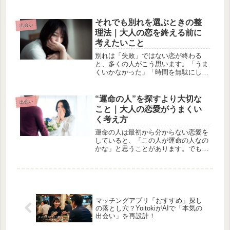
人との関わり方・感情の扱い方・思考
のクセこれらは、仕事でも、人間関係
でも、人生全体に影響しています。つ
それでも別れを選ぶときの整
出会い
まり、恋愛が整う人は、人生も整って
理法｜大人の恋を終える前に
い...
考えたいこと
別れは「失敗」ではない恋が終わる
と、多くの人がこう思います。「うま
くいかなかった」「時間を無駄にし
た」でも大人の恋は、成功か失敗かで
測るものではありません。出会い、時
間を共有し、学びがあった。それだけ
“運命の人”を探すより大切な
出会い
で、すでに意味のある関係です。別れ
こと｜大人の恋愛がうまくい
を考え...
く考え方
運命の人は最初から分からない恋愛を
していると、「この人が運命の人なの
かな」と思うことがあります。でも実
際は、出会った瞬間に分かることはほ
とんどありません。・最初はピンと来
なかった・友達のような関係だった・
時間をかけて好きになったそんな恋愛
も...
マッチングアプリ「おすすめ」探し
の落とし穴？YoitokiがAIで「本気の
出会い」を再設計！