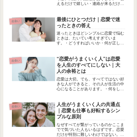
えるだけで嬉しい・連絡が来るだけで
嬉しい・少しのことで一喜一憂するで
も、その感情はずっとは続きません。
これは悪いことではなく、関係が自然
最後にひとつだけ｜恋愛で迷
出会い
な形に変わっていく流れです。最後に
ったときの答え
残...
迷ったときほどシンプルに恋愛で悩む
ときは、たいてい考えすぎていま
す。・どうすればいいか・何が正しい
か・どう思われているかいろいろ考え
るほど、答えは遠くなっていきます。
見るべきポイントは一つだけそんなと
“恋愛がうまくいく人”は恋愛
出会い
きは、ここだけ見ればいい。「無理を
を人生のすべてにしない｜大
してい...
人の余裕とは
恋愛は大切。でも、すべてではない好
きな人ができると、その人が生活の中
心になることがあります。・何をして
いても気になる・連絡を待ってしま
う・予定を最優先してしまうそれ自体
は自然なことです。でも、恋愛だけが
人生がうまくいく人の共通点
出会い
人生になると、心のバランスは崩れや
｜恋愛も仕事も好転するシン
すく...
プルな原則
なぜすべてが繋がっているのかここま
でで気づいた人もいるはずです。恋愛
だけが特別に難しいわけではない。・