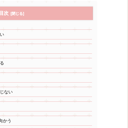
目次
い
る
閉じない
向かう