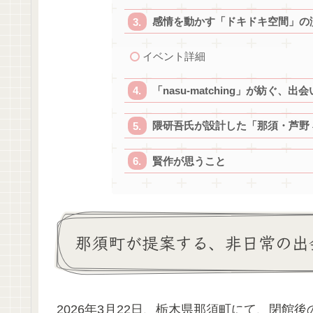
感情を動かす「ドキドキ空間」の
イベント詳細
「nasu-matching」が紡ぐ、
隈研吾氏が設計した「那須・芦野
賢作が思うこと
那須町が提案する、非日常の出
2026年3月22日、栃木県那須町にて、閉館