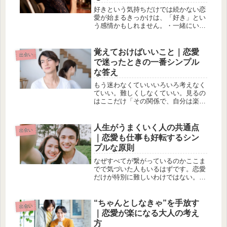
好きという気持ちだけでは続かない恋
愛が始まるきっかけは、「好き」とい
う感情かもしれません。・一緒にいた
い・もっと話したい・相手のことを知
りたいそんな想いが、二人の距離を縮
めていきます。しかし、長く続く関係
覚えておけばいいこと｜恋愛
出会い
になるほど、「好き」だけでは乗り越
で迷ったときの一番シンプル
え...
な答え
もう迷わなくていいいろいろ考えなく
ていい。難しくしなくていい。見るの
はここだけ「その関係で、自分は楽で
いられるか」それだけでいい・無理が
あるなら整える・楽でいられるなら続
ける答えは、それだけ。まとめ恋愛は
人生がうまくいく人の共通点
出会い
シンプル。楽でいられるかどうか。そ
｜恋愛も仕事も好転するシン
れ...
プルな原則
なぜすべてが繋がっているのかここま
でで気づいた人もいるはずです。恋愛
だけが特別に難しいわけではない。・
人との関わり方・感情の扱い方・思考
のクセこれらは、仕事でも、人間関係
でも、人生全体に影響しています。つ
“ちゃんとしなきゃ”を手放す
出会い
まり、恋愛が整う人は、人生も整って
｜恋愛が楽になる大人の考え
い...
方