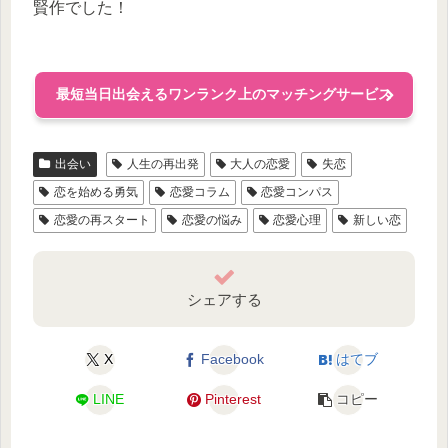
賢作でした！
最短当日出会えるワンランク上のマッチングサービス
出会い
人生の再出発
大人の恋愛
失恋
恋を始める勇気
恋愛コラム
恋愛コンパス
恋愛の再スタート
恋愛の悩み
恋愛心理
新しい恋
シェアする
X
Facebook
はてブ
LINE
Pinterest
コピー