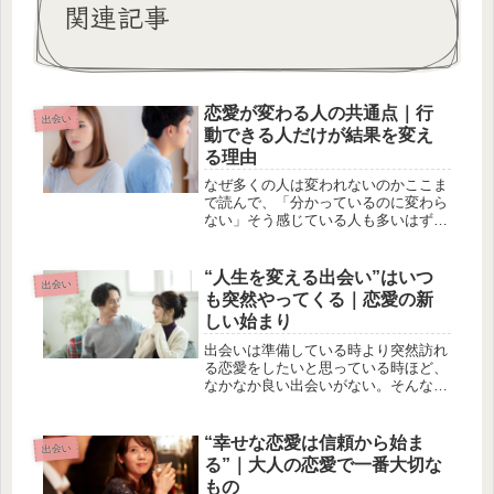
関連記事
恋愛が変わる人の共通点｜行
出会い
動できる人だけが結果を変え
る理由
なぜ多くの人は変われないのかここま
で読んで、「分かっているのに変わら
ない」そう感じている人も多いはずで
す。その理由はシンプルで、行動して
いないから。恋愛に限らず、人は“理
解”だけでは変わりません。変化はい
“人生を変える出会い”はいつ
出会い
つも、行動の後に起きます。小さな行
も突然やってくる｜恋愛の新
動...
しい始まり
出会いは準備している時より突然訪れ
る恋愛をしたいと思っている時ほど、
なかなか良い出会いがない。そんな経
験をした人も多いはずです。反対に、
恋愛を意識していない時に限って、素
敵な出会いが訪れることがあります。
“幸せな恋愛は信頼から始ま
出会い
人生は、いつも予定通りには進みませ
る”｜大人の恋愛で一番大切な
ん...
もの