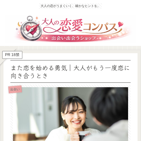
大人の恋がうまくいく、確かなヒントを。
PR 18禁
また恋を始める勇気｜大人がもう一度恋に
向き合うとき
出会い