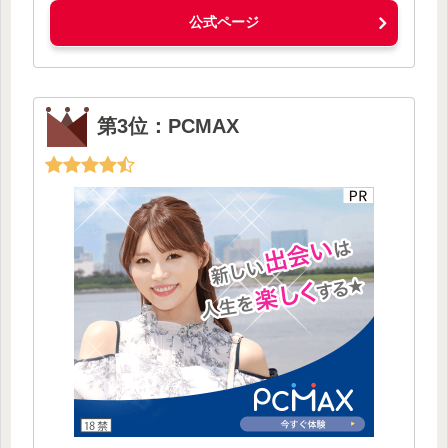
公式ページ
第3位：PCMAX