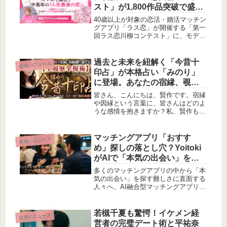
スト」が1,800作品突破で盛り
上がり中！
40歳以上が対象の恋活・婚活マッチン
グアプリ「ラス恋」が開催する「第一
回ラス恋川柳コンテスト」に、モデ
ル・タレントの梅宮アンナさんが特別
審査員として就任しました。応募作品
はすでに1,800件を突破し、2月13日に
過去と未来を紐解く「今昔十
出会いニュース
優秀作品が発表されます。
印占」が本格占い「みのり」
に登場。あなたの宿縁、覗い
てみませんか？
皆さん、こんにちは、賢作です。宿縁
や因縁という言葉に、皆さんはどのよ
うな感情を抱きますか？私、賢作も、
時に過去の出来事が今の自分にどう影
響しているのか、ふと考えることがあ
ります。この度、本格占いサービス
マッチングアプリ「おすす
出会いニュース
「みのり」に、雅ゆう先生監修の「今
め」探しの落とし穴？Yoitoki
昔十印占」が登場しました。あなたの
がAIで「本気の出会い」を再
人生の“全履歴”を明らかにし、より良
設計！
い未来へと導くこの占術は、きっと新
多くのマッチングアプリの中から「本
たな発見をもたらしてくれるでしょ
気の出会い」を探す難しさに直面する
う。
人々へ、AI融合型マッチングアプリ
「Yoitoki（ヨイトキ）」が新しいアプ
ローチを提案。単なるマッチ数の増加
ではなく、質の高い出会いを実現する
若槻千夏も驚愕！イケメン経
出会いニュース
Yoitokiの魅力に迫ります。
営者の完璧デート術と平祐奈