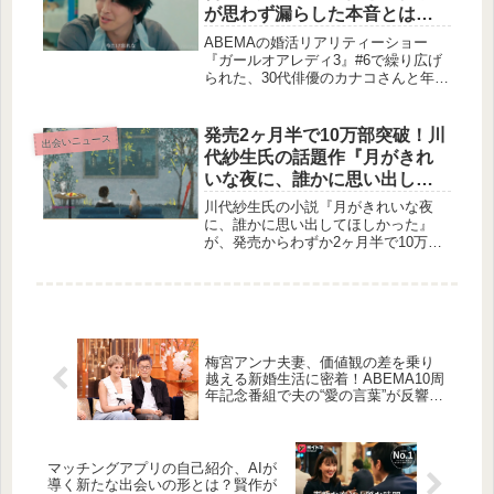
が思わず漏らした本音とは？
｜ABEMA『ガールオアレディ
ABEMAの婚活リアリティーショー
3』#6
『ガールオアレディ3』#6で繰り広げ
られた、30代俳優のカナコさんと年収
3000万経営者リュウスケさんのデート
に焦点を当てます。平祐奈さんが思わ
ず本音を漏らしたリュウスケさんの独
発売2ヶ月半で10万部突破！川
出会いニュース
特な言動から、若槻千夏さんが「完璧
代紗生氏の話題作『月がきれ
デート」と驚愕した告白、そして過去
いな夜に、誰かに思い出して
の恋愛にまつわる赤裸々な告白まで、
ほしかった』が問いかける、
結婚観を深める二人の姿を賢作がご紹
川代紗生氏の小説『月がきれいな夜
介します。
現代人の「二番目」の感情
に、誰かに思い出してほしかった』
が、発売からわずか2ヶ月半で10万部
を突破しました。多くの読者に共感を
呼ぶその魅力と、10万部突破を記念し
た特製しおりの配布についてご紹介し
ます。
梅宮アンナ夫妻、価値観の差を乗り
越える新婚生活に密着！ABEMA10周
年記念番組で夫の“愛の言葉”が反響を
呼ぶ
マッチングアプリの自己紹介、AIが
導く新たな出会いの形とは？賢作が