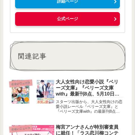
詳細ページ
公式ページ
関連記事
大人女性向け恋愛小説『ベリ
出会いニュース
ーズ文庫』『ベリーズ文庫
with』最新刊8点、5月10日
（日）発売
スターツ出版から、大人女性向けの恋
愛小説レーベル『ベリーズ文庫』と
『ベリーズ文庫with』の最新刊8点
が、2026年5月10日（日）に全国の書
店で発売されます。本稿では、多岐に
わたる魅力的な物語の数々をご紹介し
梅宮アンナさんが特別審査員
出会いニュース
ます。
に就任！「ラス恋川柳コンテ