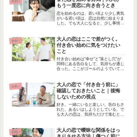
出会い
りません。ですが、会話の量だけで関
もう一度恋に向き合うとき
係の...
恋を始めるのは、若い頃より少し勇気
がいる若い頃は、恋は自然に始まりま
した。でも大人になると、少し事情が
変わります。・また傷つくのが怖い・
時間を無駄にしたくない・相手に期待
しすぎたくない恋に慎重になるのは、
大人の恋はここで差がつく。
出会い
それだけ経験を重ねてきた証拠です。
付き合い始めに気をつけたい
だ...
こと
付き合い始めは“幸せ”と“落とし穴”が
同時にある告白をして、気持ちが通じ
合った。ここがゴールのようでいて、
本当はスタートです。大人の恋は、付
き合い始めの“初期設定”でその後の関
係が決まります。舞い上がる気持ちは
大人の恋で「付き合う前に」
出会い
大切。でも、少しだけ冷静さも持...
確認しておきたいこと｜後悔
しないための視点
好き。一緒にいると楽しい。告白もさ
れた、あるいはしようとしている。で
も大人の恋は、気持ちだけで進むと後
でズレが出ます。若い頃のように「と
りあえず付き合ってみる」が通用しに
くいのが現実です。だからこそ、始め
大人の恋で曖昧な関係をはっ
出会い
る前に確認しておきたいことがありま
きりさせる方法｜傷つく前に