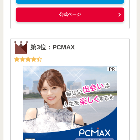
公式ページ
第3位：PCMAX