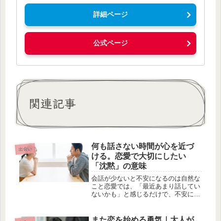
詳細ページ
公式ページ
関連記事
何も話さない時間が心を近づ
出会い
ける。恋愛で大切にしたい
「沈黙」の意味
会話が少ないと不安になるのは自然な
こと恋愛では、「最近あまり話してい
ないかも」と感じるだけで、不安にな
ることがあります。以前は何時間でも
話せたのに、今は静かな時間が増え
た。そんな変化に戸惑う人も少なくあ
また恋を始める勇気｜大人が