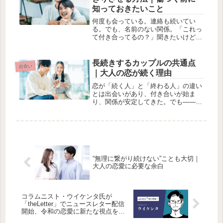
す...
知っておきたいこと
何度も会っている。連絡も続いてい
る。でも、名前のない関係。「これっ
て付き合ってるの？」聞きたいけど、
怖い。大人の恋で一番消耗するのは、
実はこの“曖昧さ”です。白黒をつける
ことは、関係を壊すことではありませ
長続きするカップルの共通点
出会い
ん。むしろ、自分を守る行為です。な
｜大人の恋が続く理由
ぜ...
恋が「続く人」と「終わる人」の違い
とは出会いがあり、付き合いが始ま
り、関係が安定してきた。でも――な
ぜか長く続くカップルと、自然に終わ
っていくカップルがいる。その違い
は、相性だけではありません。大人の
恋が続く理由には、いくつかの共通点
があり...
“無理に繋がり続けない”ことも大切｜
大人の恋愛に必要な余白
コラムニスト・ウイケンタ氏が
「theLetter」でニュースレター配信
開始、令和の恋愛に新たな視点を提
供