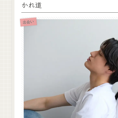
かれ道
出会い