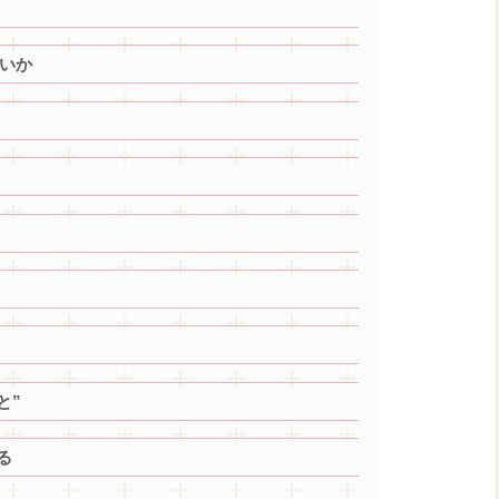
いか
と”
る