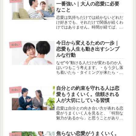
一番強い｜大人の恋愛に必要
なこと
恋愛は気持ちだけでは続かないどれだ
け好きでも、それだけで関係が続くわ
けではありません。時間が経てば、い
ろんな瞬間が訪れます。・すれ違い・
価値観の違い・余裕がなくなる時期そ
こで必要になるのが、“向き合う力”で
今日から変えるための一歩｜
出会い
す。問題がない関係なんて存在しな
恋愛も人生も動き出すシンプ
い...
ルな行動
なぜ“今”動ける人だけが変わるのか人
はいつもこう考えます。・もう少し落
ち着いたら・タイミングが来たら・余
裕ができたらでもその“いつか”は、ほ
とんど来ません。変わる人はいつも、
「今」動いた人です。完璧な準備も、
自分との約束を守れる人は恋
出会い
ベストなタイミングも必要ない。必...
愛もうまくいく。信頼される
人が大切にしている習慣
恋愛は自分との向き合い方が表れる恋
愛がうまくいく人を見ると、「特別な
魅力があるから」と思うことがありま
す。もちろん、人それぞれ個性があり
ます。しかし、長く信頼される人には
共通する特徴があります。それは、自
焦らない恋愛がうまくいく。
出会い