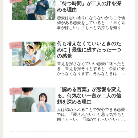
分との約束を大切にしていることで
「待つ時間」が二人の絆を深
す。...
める理由
恋愛は思い通りにならないからこそ価
値がある恋愛をしていると、「早く返
事がほしい」「もっと気持ちを知りた
い」と焦ってしまうことがあります。
好きな相手だからこそ、不安になって
しまうのは自然なことです。しかし、
何も考えなくていいときのた
出会い
恋愛は自分一人では進められません。
めに｜最後に残すたった一つ
相...
の感覚
答えを探さなくていい恋愛に迷ったと
き、答えを探そうとすると、余計に分
からなくなります。そんなときは、考
えなくていい。感じているものがすべ
てその代わりに、今感じていることを
見る。・落ち着くか・しんどいか・無
「認める言葉」が恋愛を変え
出会い
理があるかその感覚は、ごまかせませ
る。何気ない一言が二人の信
ん...
頼を深める理由
人は認められることで安心できる恋愛
では、「愛されたい」と思う気持ちと
同じくらい、「認めてもらいたい」と
いう気持ちを誰もが持っています。ど
れだけ親しい関係になっても、その思
いが消えることはありません。「頑張