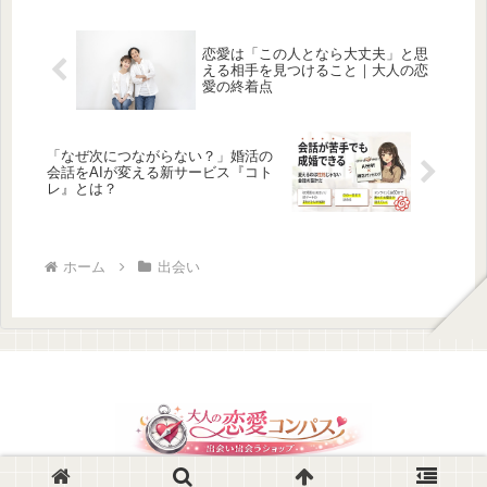
っているね。」「いつもありがと
う。」...
恋愛は「この人となら大丈夫」と思
える相手を見つけること｜大人の恋
愛の終着点
「なぜ次につながらない？」婚活の
会話をAIが変える新サービス『コト
レ』とは？
ホーム
出会い
© 2026 大人の恋愛コンパス – 出会い出会うショップ.