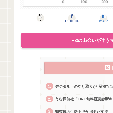
X
Facebook
はてブ
＋αの出会いが叶うマ
デジタル上のやり取りが“証拠”に
うな探偵社「LINE無料証拠診断
調査後の生活まで見据えた支援