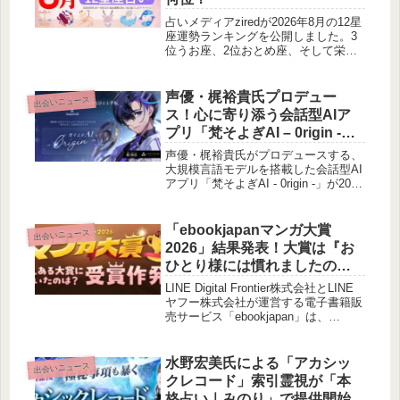
占いメディアziredが2026年8月の12星
座運勢ランキングを公開しました。3
位うお座、2位おとめ座、そして栄え
ある第1位に輝いたのは？各星座の月
間テーマと過ごし方のアドバイスも詳
しくご紹介いたします。
声優・梶裕貴氏プロデュー
出会いニュース
ス！心に寄り添う会話型AIア
プリ「梵そよぎAI – 0rigin -」
が提供開始
声優・梶裕貴氏がプロデュースする、
大規模言語モデルを搭載した会話型AI
アプリ「梵そよぎAI - 0rigin -」が2026
年3月8日より提供開始されました。ユ
ーザーの気持ちに寄り添い、記憶を積
み重ねることで、あなただけの関係性
「ebookjapanマンガ大賞
出会いニュース
を育む新しいAI体験についてご紹介し
2026」結果発表！大賞は『お
ます。
ひとり様には慣れましたの
で。 婚約者放置中！』に決定
LINE Digital Frontier株式会社とLINE
ヤフー株式会社が運営する電子書籍販
売サービス「ebookjapan」は、
「ebookjapanマンガ大賞2026」の結
果を発表しました。大賞には『おひと
り様には慣れましたので。 婚約者放
水野宏美氏による「アカシッ
出会いニュース
置中！』が選ばれ、その他上位作品や
クレコード」索引霊視が「本
書店員賞も公開されています。また、
格占い｜みのり」で提供開始