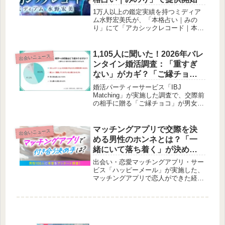
結果発表に合わせて受賞作品の無料・
試読増量キャンペーンも実施中です。
1万人以上の鑑定実績を持つミディア
ム水野宏美氏が、「本格占い｜みの
り」にて「アカシックレコード｜本
音/宿縁の索引霊視」コンテンツの提
供を開始しました。宇宙の全記録にア
クセスし、過去・現在・未来、そして
1,105人に聞いた！2026年バレ
出会いニュース
あなたの本音や宿縁を徹底解読する、
ンタイン婚活調査：「重すぎ
その真実をぜひご体験ください。
ない」がカギ？「ご縁チョ
コ」に8割超が好印象！
婚活パーティーサービス「IBJ
Matching」が実施した調査で、交際前
の相手に贈る「ご縁チョコ」が男女と
もに8割超から好印象を得ていること
が明らかに。バレンタインが関係進展
のきっかけとして捉えられている実態
マッチングアプリで交際を決
出会いニュース
も浮き彫りになりました。
める男性のホンネとは？「一
緒にいて落ち着く」が決め
手、3回目のデートが判断の節
出会い・恋愛マッチングアプリ・サー
目に
ビス「ハッピーメール」が実施した、
マッチングアプリで恋人ができた経験
のある成人男性100人を対象にしたア
ンケート調査結果をご紹介します。男
性が交際を決める際の決め手や重視す
るポイント、そしてデート中に冷めて
しまう瞬間など、男性のリアルな心理