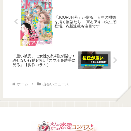
が明らかになりました。
「JOUR8月号」が贈る、人生の機微
を描く物語たち──東村アキコ先生初
登場、W新連載も注目です
「重い彼氏」に女性の約4割が悩む！
許せない行動1位は「スマホを勝手に
見る」【賢作コラム】
ホーム
出会いニュース