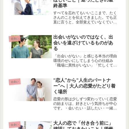
しだ...
終基準
すべてを忘れてもいいここまで、たく
さんのことを伝えてきました。でも正
直に言うと、全部覚えていなくてい
い。忘れてもいい。うまくできなくて
もいい。それでも残してほしい一つた
だ、これだけは残しておいてほしい。
出会いがないのではなく、出
出会い
「無理をしないこと」・無理に好かれ
会いを遠ざけているものがあ
よう...
る
「出会いがない」と感じる本当の理由
環境のせいにしてしまう心の仕組み
「職場に異性がいない」「忙しくて時
間がない」「いい人が残っていない」
そう思った瞬間、心は少し楽になりま
す。なぜなら、自分を責めなくて済む
“恋人”から“人生のパートナ
出会い
からです。でも実はそれ、恋ができな
ー”へ｜大人の恋愛がたどり着
い理...
く場所
恋愛の形は少しずつ変わっていく恋愛
の始まりは、好きという気持ちが中心
です。・会いたい・話したい・一緒に
いたいそんな気持ちが、二人を近づけ
ます。でも、時間が経つにつれて、恋
愛の形は少しずつ変わっていきます。
大人の恋で「付き合う前に」
出会い
好きだけでは越えられない壁がある長
確認しておきたいこと｜後悔