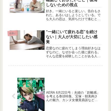
く...
しないための視点
好き。一緒にいると楽しい。告白もさ
れた、あるいはしようとしている。で
も大人の恋は、気持ちだけで進むと後
でズレが出ます。若い頃のように「と
りあえず付き合ってみる」が通用しに
くいのが現実です。だからこそ、始め
“一緒にいて疲れる恋”を続け
出会い
る前に確認しておきたいことがありま
ない｜大人が大切にしたい感
す...
覚
恋愛なのに疲れてしまう理由好きなは
ずなのに、なぜか会った後に疲れる。
そんな恋愛を経験したことがある人は
少なくありません。・気を使いすぎ
る・嫌われないように頑張る・相手の
反応を気にし続けるこうした状態が続
くと、恋愛は“癒し”ではなく“消耗”に...
AERA 6月22日号：夫婦の「距離感」
を考える巻頭特集、宝塚・朝美絢さ
んの魅力、カンヌ女優賞鼎談など多
様な視点で現代を読み解く一冊