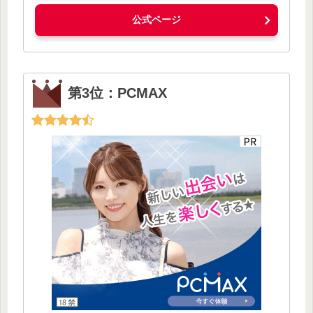
公式ページ
第3位：PCMAX