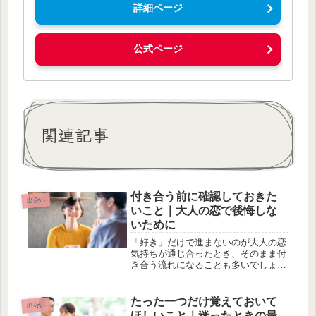
詳細ページ
公式ページ
関連記事
付き合う前に確認しておきた
出会い
いこと｜大人の恋で後悔しな
いために
「好き」だけで進まないのが大人の恋
気持ちが通じ合ったとき、そのまま付
き合う流れになることも多いでしょ
う。でも大人の恋は、「好き」だけで
進むと後でズレが生まれることがあり
ます。仕事。価値観。生活スタイル。
たった一つだけ覚えておいて
出会い
さまざまな要素が関わるからこそ、少
ほしいこと｜迷ったときの最