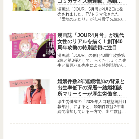
コミカライズ新連載、感動の
ります。
最終回、そしてクライマック
漫画誌「JOUR」5月号が4月2日に発
スを迎える注目作たち
売されました。TVドラマ化された
『団地のふたり』が志村貴子先生の手
でコミカライズ新連載として登場。ま
た、約8年の連載に幕を閉じる『今、
きみを救いたい』、そしてクライマッ
漫画誌「JOUR4月号」が現代
出会いニュース
クスを迎える『狐面夫婦』など、今号
女性のリアルを描く！創刊40
も話題作が満載です。
周年攻勢の特別読切に注目で
す
漫画誌「JOUR」の創刊40周年攻勢第
2弾と第3弾として、らくたしょうこ先
生と藤原ハル先生による特別読切が3
月2日発売のJOUR4月号に掲載されま
す。現代女性が抱える結婚や恋愛、自
己肯定感といったテーマを深く掘り下
婚姻件数2年連続増加の背景と
出会いニュース
げた作品群は、多くの読者の共感を呼
出生率低下の深層〜結婚相談
ぶことでしょう。
所マリーミーが厚生労働省の
統計から見解を発表〜
厚生労働省の「2025年人口動態統計月
報年計」によると、婚姻件数は2年連
続で増加している一方で、出生数は過
去最少を記録しました。この現象につ
いて、結婚相談所マリーミーが、婚活
サービスの利用増加や結婚・出産に対
する価値観の変化といった多角的な視
点から見解を発表しました。