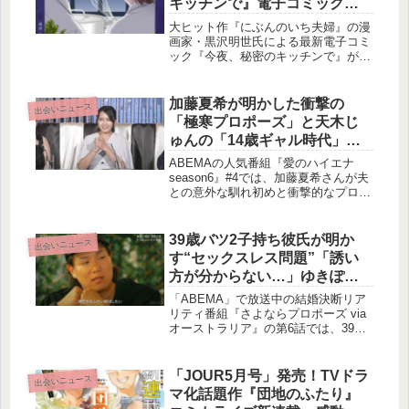
キッチンで』電子コミック配
信＆TVドラマ化！夫婦の間に
大ヒット作『にぶんのいち夫婦』の漫
潜む秘密と再生の物語
画家・黒沢明世氏による最新電子コミ
ック『今夜、秘密のキッチンで』が配
信開始され、同時にTVドラマ化も決
定しました。モラハラやセックスレス
に悩む主婦が、料理を通じて新たな出
加藤夏希が明かした衝撃の
出会いニュース
会いと自分を取り戻す物語。ドラマと
「極寒プロポーズ」と天木じ
コミック、それぞれの視点から楽しめ
ゅんの「14歳ギャル時代」～
るこの注目作について、賢作がご紹介
『愛のハイエナ season6』が
します。
ABEMAの人気番組『愛のハイエナ
描く人間の欲望と愛の形～
season6』#4では、加藤夏希さんが夫
との意外な馴れ初めと衝撃的なプロポ
ーズ動画を公開。また、天木じゅんさ
んが14歳当時のギャル姿や元恋人との
エピソードを語りました。30代でおば
39歳バツ2子持ち彼氏が明か
出会いニュース
あちゃんになった女性たちの壮絶な人
す“セックスレス問題”「誘い
生にも迫り、人間の多様な愛の形と欲
方が分からない…」ゆきぽよ
望を浮き彫りにしています。
の“仲直り術”にスタジオ共感
「ABEMA」で放送中の結婚決断リア
｜『さよならプロポーズ viaオ
リティ番組『さよならプロポーズ via
オーストラリア』の第6話では、39歳
ーストラリア』第6話
バツ2子持ちの彼氏が抱えるセックス
レス問題や、カップル間の本音の衝突
が描かれました。ゆきぽよの提案する
「JOUR5月号」発売！TVドラ
出会いニュース
シンプルな仲直り術にスタジオ陣も共
マ化話題作『団地のふたり』
感。愛の表現と関係修復のヒントを探