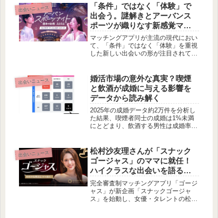
が明らかになりました。賢作が、この
「条件」ではなく「体験」で
出会いニュース
興味深い調査結果を深掘りし、あなた
出会う。謎解きとアーバンス
の恋愛におけるヒントを提案します。
ポーツが織りなす新感覚マッ
チングイベント『アーバンス
マッチングアプリが主流の現代におい
ポーツナイト〜運命の記憶
て、「条件」ではなく「体験」を重視
した新しい出会いの形が注目されてい
2026〜』が東京・有明で4日間
ます。東京・有明の「livedoor
限定開催
URBAN SPORTS PARK」で、謎解き
クリエイティブチーム
婚活市場の意外な真実？喫煙
出会いニュース
『KAGENAZO』が手掛ける体験型マ
と飲酒が成婚に与える影響を
ッチングイベント『アーバンスポーツ
データから読み解く
ナイト〜運命の記憶2026〜』が4日間
限定で開催されます。本イベントは、
2025年の成婚データ約2万件を分析し
頭脳と身体を使い、共同体験を通じて
た結果、喫煙者同士の成婚は1%未満
自然な交流を促すことを目指していま
にとどまり、飲酒する男性は成婚率が
す。
約1.3倍高い傾向にあることが明らか
になりました。現代の婚活市場におけ
る嗜好品とパートナー選びの価値観に
松村沙友理さんが「スナック
出会いニュース
ついて、賢作が考察します。
ゴージャス」のママに就任！
ハイクラスな出会いを語る新
企画が始動
完全審査制マッチングアプリ「ゴージ
ャス」が新企画「スナックゴージャ
ス」を始動し、女優・タレントの松村
沙友理さんがママに就任しました。ハ
イクラスな男女の恋愛の本音に迫るこ