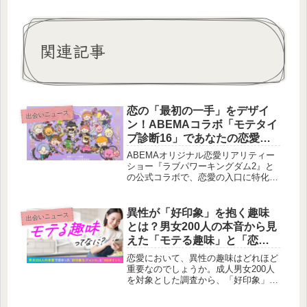
関連記事
恋の「最初の一手」をデザイ
出会いニュース
ン！ABEMAコラボ「モテタイ
プ診断16」であなたの恋愛ア
プローチが丸わかり
ABEMAオリジナル恋愛リアリティー
ショー『ラブパワーキングダム2』と
の公式コラボで、恋愛の入口に特化し
た新診断コンテンツ「モテタイプ診断
16」が公開されました。累計7,000万
回以上診断された「ラブタイプ診断」
異性が「好印象」を抱く趣味
出会いニュース
チームが贈る、気になる相手へのアプ
とは？男女200人の本音から見
ローチ法を分析する診断で、あなたの
えた「モテる趣味」と「恋愛
恋の始まりを強力にサポートします。
NGポイント」
恋愛において、異性の趣味はどれほど
重要なのでしょうか。成人男女200人
を対象とした調査から、「好印象」を
持たれる趣味のジャンルや、逆に「お
付き合いが難しい」と感じるポイント