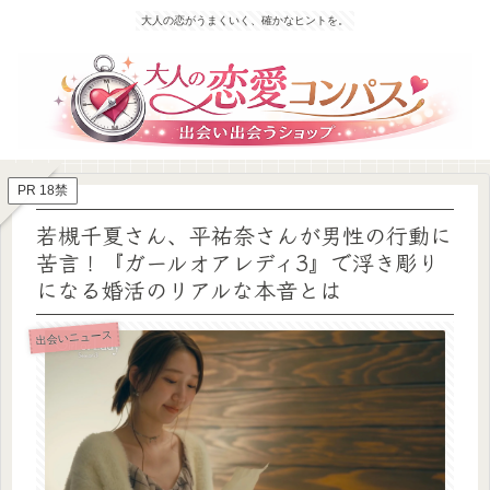
大人の恋がうまくいく、確かなヒントを。
PR 18禁
若槻千夏さん、平祐奈さんが男性の行動に
苦言！『ガールオアレディ3』で浮き彫り
になる婚活のリアルな本音とは
出会いニュース