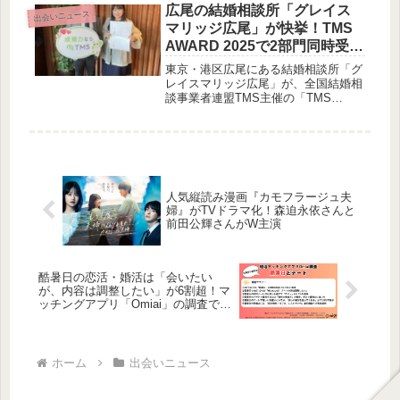
の番組は、2026年8月9日（日）より
広尾の結婚相談所「グレイス
出会いニュース
公開されます。
マリッジ広尾」が快挙！TMS
AWARD 2025で2部門同時受
賞！
東京・港区広尾にある結婚相談所「グ
レイスマリッジ広尾」が、全国結婚相
談事業者連盟TMS主催の「TMS
AWARD 2025」で、「成婚数部門 ゴ
ールド賞」と「お見合い部門 シルバ
ー賞」をW受賞しました！これで2年
連続の受賞となり、港区・広尾・恵比
寿エリアでの婚活サポートの実力が証
明されました。
人気縦読み漫画『カモフラージュ夫
婦』がTVドラマ化！森迫永依さんと
前田公輝さんがW主演
酷暑日の恋活・婚活は「会いたい
が、内容は調整したい」が6割超！マ
ッチングアプリ「Omiai」の調査で判
明した夏のデートのリアル
ホーム
出会いニュース