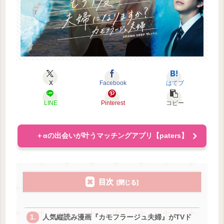
X
Facebook
はてブ
LINE
Pinterest
コピー
＋αの出会いが叶うマッチングアプリ【paters】
目次
人気縦読み漫画『カモフラージュ夫婦』がTVド