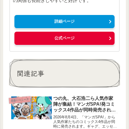
の関係も長続きしやすいと好評です。
詳細ページ
公式ページ
関連記事
つの丸、大石浩二ら人気作家
出会いニュース
陣が集結！マンガSPA!発コミ
ックス4作品が同時発売されま
す
2026年8月4日、「マンガSPA!」から
人気作家たちのコミックス4作品が同
時に発売されます。ギャグ、エッセ