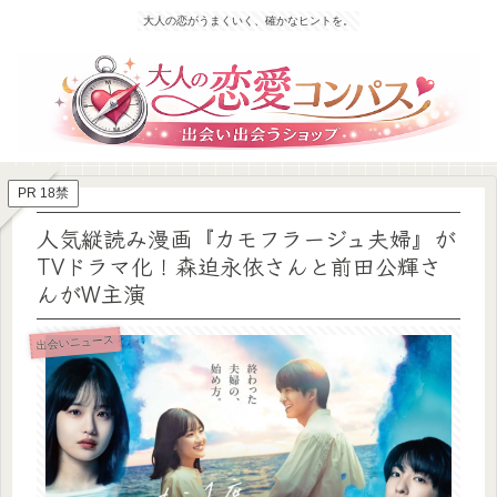
大人の恋がうまくいく、確かなヒントを。
PR 18禁
人気縦読み漫画『カモフラージュ夫婦』が
TVドラマ化！森迫永依さんと前田公輝さ
んがW主演
出会いニュース