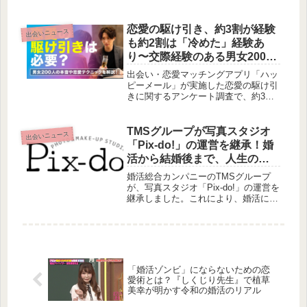
て、相手の人間性を深く知り、地方創
生にも貢献する新しい出会いの形につ
いて、賢作がコラム形式でご紹介しま
恋愛の駆け引き、約3割が経験
出会いニュース
す。
も約2割は「冷めた」経験あ
り〜交際経験のある男女200人
調査から見えてくる、好印象
出会い・恋愛マッチングアプリ「ハッ
と逆効果の境界線〜
ピーメール」が実施した恋愛の駆け引
きに関するアンケート調査で、約3割
の人が駆け引きの経験がある一方で、
約2割の人が駆け引きによって冷めた
経験があることが明らかになりまし
TMSグループが写真スタジオ
出会いニュース
た。本記事では、具体的な駆け引きの
「Pix-do!」の運営を継承！婚
内容や、冷めてしまう原因について、
活から結婚後まで、人生の節
賢作が考察します。
目を写真でサポート！
婚活総合カンパニーのTMSグループ
が、写真スタジオ「Pix-do!」の運営を
継承しました。これにより、婚活にお
ける第一印象づくりから、結婚後の記
念撮影まで、人生の様々な節目を写真
でサポートする体制を強化していくと
のことです。
「婚活ゾンビ」にならないための恋
愛術とは？『しくじり先生』で植草
美幸が明かす令和の婚活のリアル