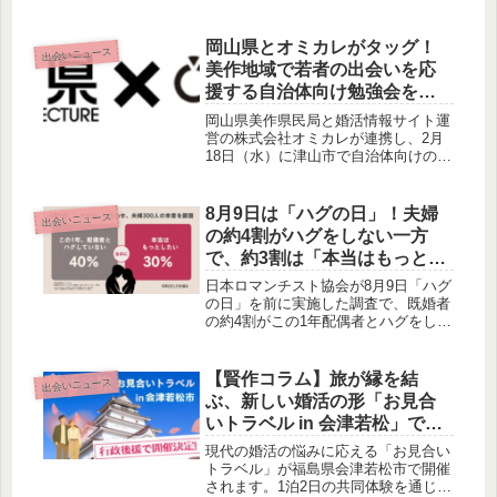
イ、恋愛、婚活と、多様なジャンルの
作品が揃い、読者の皆様に新たな物語
との出会いを提案します。
岡山県とオミカレがタッグ！
出会いニュース
美作地域で若者の出会いを応
援する自治体向け勉強会を開
催
岡山県美作県民局と婚活情報サイト運
営の株式会社オミカレが連携し、2月
18日（水）に津山市で自治体向けの結
婚支援勉強会を開催します。マッチン
グアプリ全盛時代における「小規模か
らはじめる持続的な結婚支援」をテー
8月9日は「ハグの日」！夫婦
出会いニュース
マに、若年層のリアルな価値観に合わ
の約4割がハグをしない一方
せた効果的な支援策が解説されます。
で、約3割は「本当はもっとハ
グしたい」という本音
日本ロマンチスト協会が8月9日「ハグ
の日」を前に実施した調査で、既婚者
の約4割がこの1年配偶者とハグをして
いない実態が明らかになりました。し
かし、その一方で約3割は「本当はも
っとハグしたい」と回答しており、夫
【賢作コラム】旅が縁を結
出会いニュース
婦間のハグに対する本音と実態のギャ
ぶ、新しい婚活の形「お見合
ップが浮き彫りになっています。
いトラベル in 会津若松」で深
まる出会い
現代の婚活の悩みに応える「お見合い
トラベル」が福島県会津若松市で開催
されます。1泊2日の共同体験を通じ