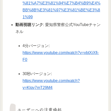
%81%A7%E3%81%94%E7%B4%B9%E4%
BB%8B%E3%81%97%E3%81%BE%E3%8
1%99
動画視聴リンク
: 愛知県警察公式YouTubeチャン
ネル
4分バージョン:
https://www.youtube.com/watch?v=vbtXiXfi-
F0
30秒バージョン:
https://www.youtube.com/watch?
v=Klqy7mT29M4
ユーザーへの注意喚起