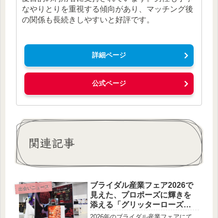
なやりとりを重視する傾向があり、マッチング後
の関係も長続きしやすいと好評です。
詳細ページ
公式ページ
関連記事
ブライダル産業フェア2026で
出会いニュース
見えた、プロポーズに輝きを
添える「グリッターローズ」
の新たな可能性
2026年のブライダル産業フェアにて、