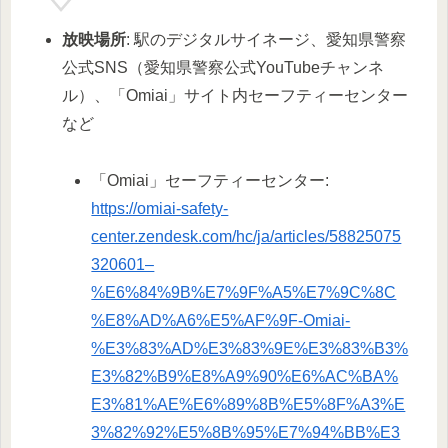
放映場所
: 駅のデジタルサイネージ、愛知県警察
公式SNS（愛知県警察公式YouTubeチャンネ
ル）、「Omiai」サイト内セーフティーセンター
など
「Omiai」セーフティーセンター:
https://omiai-safety-
center.zendesk.com/hc/ja/articles/58825075
320601–
%E6%84%9B%E7%9F%A5%E7%9C%8C
%E8%AD%A6%E5%AF%9F-Omiai-
%E3%83%AD%E3%83%9E%E3%83%B3%
E3%82%B9%E8%A9%90%E6%AC%BA%
E3%81%AE%E6%89%8B%E5%8F%A3%E
3%82%92%E5%8B%95%E7%94%BB%E3