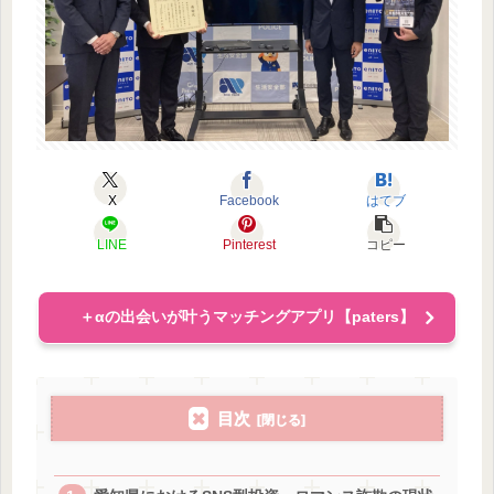
X
Facebook
はてブ
LINE
Pinterest
コピー
＋αの出会いが叶うマッチングアプリ【paters】
目次