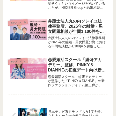
変そう」というイメージを抱いている
ことが、NEXER Groupと結婚相談所
『結マリッジパートナー』の共同調査
で明らかになりました。この記事で
は、婚活にまつわるリアルな声と、そ
弁護士法人丸の内ソレイユ法
出会いニュース
れを乗り越えるためのサポートについ
律事務所、2025年の離婚・男
て深掘りします。
女問題相談が年間1,100件を突
破：女性に寄り添う実績と信
弁護士法人丸の内ソレイユ法律事務所
頼
が2025年の離婚・男女問題分野におけ
る年間相談数が1,100件を突破したこ
とを発表しました。これは、女性の離
婚問題に強い法律事務所としての長年
の実績と、心と頭の双方に寄り添うサ
恋愛婚活スクール「総研アカ
出会いニュース
ポートが評価された結果と言えるでし
デミー」監修、PINKY＆
ょう。
DIANNEの初夏デート向け新作
アイテム第三弾が登場
恋愛婚活スクール「総研アカデミー」
が監修した「PINKY＆DIANNE」の新
作ファッションアイテム第三弾が、
2026年5月19日より全国展開されま
す。初夏のデートシーンにふさわし
い、知性・品格・女性らしさを引き出
す3種のアイテムをご紹介します。
日本テレビ系ドラマ『もう1度夫婦に
なりますか？〜カモフラージュ夫