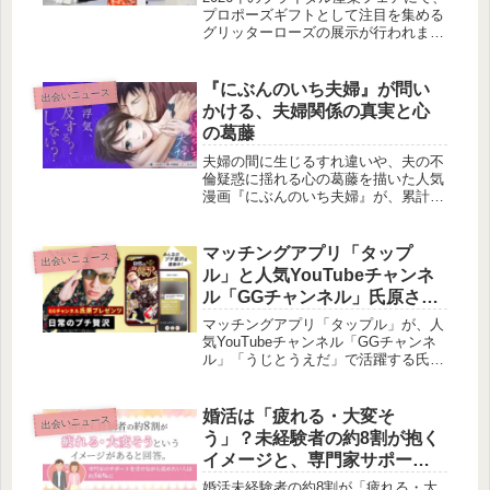
プロポーズギフトとして注目を集める
グリッターローズの展示が行われまし
た。業界関係者の反応や、若い世代の
認知度、そして「枯れない花束」とし
ての魅力など、グリッターローズがプ
『にぶんのいち夫婦』が問い
出会いニュース
ロポーズシーンにもたらす新たな価値
かける、夫婦関係の真実と心
について、賢作が考察します。
の葛藤
夫婦の間に生じるすれ違いや、夫の不
倫疑惑に揺れる心の葛藤を描いた人気
漫画『にぶんのいち夫婦』が、累計
500万部を突破しました。この物語が
多くの読者を惹きつける理由と、そこ
に込められたメッセージについてご紹
マッチングアプリ「タップ
出会いニュース
介します。
ル」と人気YouTubeチャンネ
ル「GGチャンネル」氏原さん
がコラボ！みんなの「プチ贅
マッチングアプリ「タップル」が、人
沢」で新しい出会いを見つけ
気YouTubeチャンネル「GGチャンネ
ル」「うじとうえだ」で活躍する氏原
よう！
さんとコラボレーション！2026年2月
10日から期間限定で、自分の「日常の
プチ贅沢」をプロフィールに追加でき
婚活は「疲れる・大変そ
出会いニュース
る新コンテンツを提供。共通の話題を
う」？未経験者の約8割が抱く
通じて、より自然なマッチング体験を
イメージと、専門家サポート
創出します。
への期待
婚活未経験者の約8割が「疲れる・大