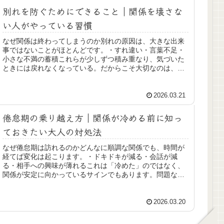
別れを防ぐためにできること｜関係を壊さな
い人がやっている習慣
なぜ関係は終わってしまうのか別れの原因は、大きな出来
事ではないことがほとんどです。・すれ違い・言葉不足・
小さな不満の蓄積これらが少しずつ積み重なり、気づいた
ときには戻れなくなっている。だからこそ大切なのは、
「問題が大きくなる前の対処」です。...
2026.03.21
倦怠期の乗り越え方｜関係が冷める前に知っ
ておきたい大人の対処法
なぜ倦怠期は訪れるのかどんなに順調な関係でも、時間が
経てば変化は起こります。・ドキドキが減る・会話が減
る・相手への興味が薄れるこれは「冷めた」のではなく、
関係が安定に向かっているサインでもあります。問題なの
は、その変化を“終わり”と捉えてし...
2026.03.20