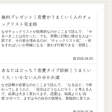
無料プレゼント｜恋愛がうまくいく人のチェ
ックリスト完全版
なぜチェックリストが効果的なのかここまで読んで、「や
るべきことは分かった」でも、実際に行動に移せる人は一
部です。その差を埋めるのが、“チェックリスト化”。・何
をすればいいか明確になる・迷わず行動できる・習慣とし
て定着しやすい知識を“使える形...
2026.04.03
あなたはどっち？恋愛タイプ診断｜うまくい
く人・いかない人の分かれ道
なぜ診断が必要なのかここまで読んで、「なるほど」で終
わってしまう人と、「自分はどうなんだろう」と考える人
で、結果は大きく変わります。恋愛は、知識よりも“自
覚”がすべて。まずは今の自分の状態を、客観的に見てみま
しょう。チェック① 相手中心にな...
2026.03.28