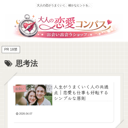
大人の恋がうまくいく、確かなヒントを。
PR 18禁
思考法
人生がうまくいく人の共通
出会い
点｜恋愛も仕事も好転する
シンプルな原則
2026.04.07