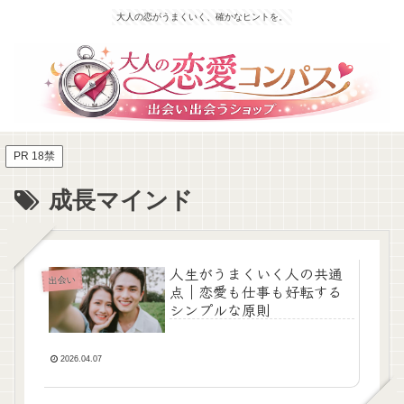
大人の恋がうまくいく、確かなヒントを。
PR 18禁
成長マインド
人生がうまくいく人の共通
出会い
点｜恋愛も仕事も好転する
シンプルな原則
2026.04.07