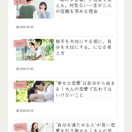
出会い
える。何気ない一言が二人
の信頼を深める理由
2026.08.03
相手を大切にする前に、自
出会い
分を大切にする。になる考
え方
2026.07.30
“幸せな恋愛”は自分から始ま
出会い
る｜大人の恋愛で忘れては
いけないこと
2026.06.19
“自分を満たせる人”が良い恋
出会い
愛を引き寄せる｜大人の恋