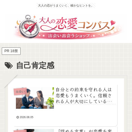
大人の恋がうまくいく、確かなヒントを。
PR 18禁
自己肯定感
自分との約束を守れる人は
出会い
恋愛もうまくいく。信頼さ
れる人が大切にしている習
慣
2026.08.05
「認める言葉」が恋愛を変