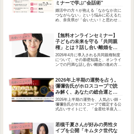
ミナーで学ぶ“会話術”
婚活中の方々が抱える「なかなか次に
つながらない」という悩みに応えるた
め、奈良県が「会いたい！と思わせる
会話術」をテーマにした無料オンライ
ンセミナーを開催します。会話の「聴
き方」や「伝え方」に焦点を当て、初
【無料オンラインセミナー】
出会いニュース
対面でも心に残るコミュニケーション
子どもの未来を守る「共同親
のコツを学ぶ機会です。
権」とは？話し合い離婚を弁
護士が解説
2026年4月に導入される共同親権制度
について、その基礎知識と、オンライ
ンでの円満な話し合い離婚の進め方を
弁護士が解説する無料オンラインセミ
ナーが開催されます。子どもの将来を
真剣に考える方へ、新たな選択肢を提
2026年上半期の運勢を占う。
出会いニュース
案します。
彌彌告氏がホロスコープで読
み解く、あなたの総合運と
「金星牡羊座入りキャンペー
2026年上半期の運勢を、人気占い師・
ン」の魅力
彌彌告氏がホロスコープで鑑定する公
式占いサイトにて、「金星牡羊座入り
キャンペーン」が開催中です。情熱の
星が導くこの特別な期間に、あなたの
未来を占ってみませんか。
若槻千夏さんが好みの男性タ
出会いニュース
イプを公開「キムタク世代な