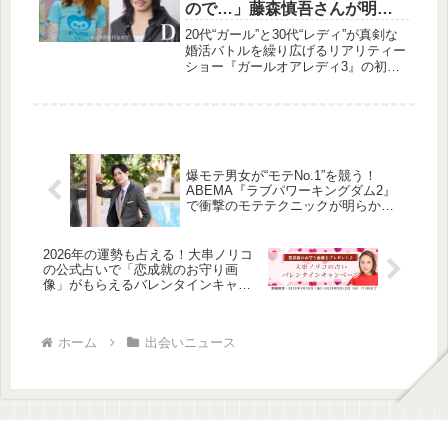
ので…」藤森慎吾さんが明か
す“合コン必勝テクニッ
20代“ガール”と30代“レディ”が真剣な
ク”も！『ガールオアレディ
婚活バトルを繰り広げるリアリティー
ショー『ガールオアレディ3』の初回
3』#1
が放送されました。スタジオMCの若
槻千夏さんが明かした好みの男性タイ
プや、藤森慎吾さんの合コン必勝テク
ニック、そして参加者たちの熱い駆け
引きの様子をご紹介します。
爆モテ男女が“モテNo.1”を競う！
ABEMA『ラブパワーキングダム2』
で衝撃のモテテクニックが明らか
に！
2026年の運勢も占える！大串ノリコ
の公式占いで「恋成就のお守り画
像」がもらえるバレンタインキャン
ペーン開催中
ホーム
出会いニュース