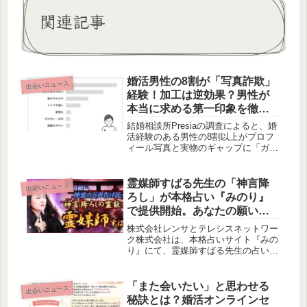
関連記事
婚活男性の8割が「写真詐欺」
出会いニュース
経験！加工は逆効果？男性が
本当に求める第一印象を徹底
解剖！
結婚相談所Presiaの調査によると、婚
活経験のある男性の8割以上がプロフ
ィール写真と実物のギャップに「ガッ
カリ」した経験があることが判明しま
した。さらに、加工写真に対して約6
割の男性が「反対」と回答。男性が初
霊媒師すばる先生の「神言降
出会いニュース
対面で重視するポイントや、「一発ア
ろし」が本格占い『みのり』
ウト」になる要素についても深掘りし
で提供開始。あなたの願いを
ます。
成就へと導く「神意の言葉」
株式会社レンサとテレシスネットワー
とは？
ク株式会社は、本格占いサイト『みの
り』にて、霊媒師すばる先生の占いコ
ンテンツの提供を開始しました。御神
霊の万声を受け取るすばる先生が、あ
なたの人生や恋愛の悩みに「神意の言
「また会いたい」と思わせる
出会いニュース
葉」を授けます。
秘訣とは？婚活オンラインセ