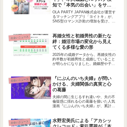
式を検討されている方にとって、費用
知で「本気の出会い」をサポ
面での安心と質の高いサービスを提供
ートする安全対策を強化
する「スマ婚」の受賞は、大きな選択
OLA PARTY JAPAN株式会社が運営す
肢となるのではないでしょうか。
るマッチングアプリ「ヨイトキ」が、
SNS型ロマンス詐欺の増加を受け、本
人確認、AIリスク検知、スクリーンシ
ョット防止機能を強化しました。これ
により、誠実なユーザーが安心して利
再婚女性と初婚男性の新たな
出会いニュース
用できる環境を提供し、オンラインで
絆：婚活市場の変化から見え
の出会いにおける信頼性の向上を目指
てくる多様な愛の形
します。
2025年の成婚データから、再婚女性の
約半数が初婚男性と成婚していること
が明らかになりました。婚姻歴や子ど
もの有無が障壁とならず、多様な家族
のあり方を受け入れる婚活市場の現在
について、IBJ結婚みらい研究所の調
『にぶんのいち夫婦』が問い
出会いニュース
査結果を基に考察します。
かける、夫婦関係の真実と心
の葛藤
夫婦の間に生じるすれ違いや、夫の不
倫疑惑に揺れる心の葛藤を描いた人気
漫画『にぶんのいち夫婦』が、累計
500万部を突破しました。この物語が
多くの読者を惹きつける理由と、そこ
に込められたメッセージについてご紹
水野宏美氏による「アカシッ
出会いニュース
介します。
クレコード」索引霊視が「本