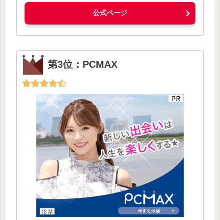
公式ページ
第3位：PCMAX