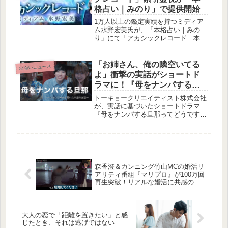
格占い｜みのり」で提供開始
1万人以上の鑑定実績を持つミディア
ム水野宏美氏が、「本格占い｜みの
り」にて「アカシックレコード｜本
音/宿縁の索引霊視」コンテンツの提
供を開始しました。宇宙の全記録にア
クセスし、過去・現在・未来、そして
「お姉さん、俺の隣空いてる
出会いニュース
あなたの本音や宿縁を徹底解読する、
よ」衝撃の実話がショートド
その真実をぜひご体験ください。
ラマに！『母をナンパする旦
那ってどうですか？』配信開
トーキョークリエイティスト株式会社
始
が、実話に基づいたショートドラマ
『母をナンパする旦那ってどうです
か？』の配信を開始しました。将来の
義母をナンパしてしまった青年と、そ
の娘が織りなす波乱万丈な結婚までの
道のりを描いた、笑いあり、怒りあり
のリアルな人間ドラマです。
森香澄＆カンニング竹山MCの婚活リ
アリティ番組『マリプロ』が100万回
再生突破！リアルな婚活に共感の声
続々
大人の恋で「距離を置きたい」と感
じたとき、それは逃げではない