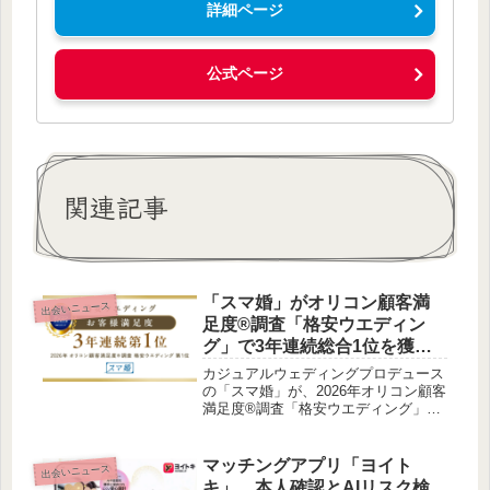
詳細ページ
公式ページ
関連記事
「スマ婚」がオリコン顧客満
出会いニュース
足度®調査「格安ウエディン
グ」で3年連続総合1位を獲
得！感謝キャンペーンも開催
カジュアルウェディングプロデュース
の「スマ婚」が、2026年オリコン顧客
満足度®調査「格安ウエディング」に
おいて、3年連続で総合ランキング第1
位に輝きました。この快挙を記念し、
期間限定で「3年連続第1位ありがとう
マッチングアプリ「ヨイト
出会いニュース
キャンペーン」が開催されます。結婚
キ」、本人確認とAIリスク検