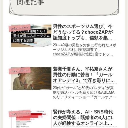
関連記事
男性のスポーツジム選び、今
出会いニュース
どうなってる？chocoZAPが
認知度トップも、信頼を集め
たのは「個室型ジム」！
20～49歳の男性を対象に行われたスポ
ーツジムの利用実態調査で、
chocoZAPが8割超の認知度でトップ
に輝きました。しかし、実際に利用さ
れているジムや、特に「信頼・信用」
のイメージで高評価を得たのは、個室
若槻千夏さん、平祐奈さんが
出会いニュース
型ジムのPrivate Box Fitであることが
男性の行動に苦言！『ガール
明らかになりました。
オアレディ3』で浮き彫りにな
る婚活のリアルな本音とは
20代の“ガール”と30代の“レディ”が真
剣な婚活バトルを繰り広げるABEMA
のリアリティーショー『ガールオアレ
ディ3』の第4話が放送されました。今
回は、メイクアップアーティストの思
わせぶりな行動や、別の女性を引き合
賢作が考える、AI・SNS時代
出会いニュース
いに出すアピール、そしてすれ違う男
の夫婦関係：既婚者の3人に1
女の駆け引きが描かれ、スタジオの若
人が経験するオンライン上の
槻千夏さんや平祐奈さん、アン ミカ