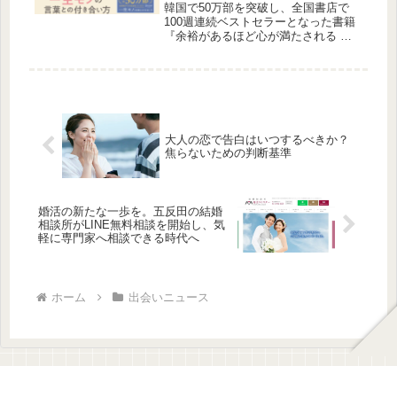
とばの器』邦訳登場
韓国で50万部を突破し、全国書店で
100週連続ベストセラーとなった書籍
『余裕があるほど心が満たされる こ
とばの器』の邦訳がついに登場しまし
た。人間関係に消耗しやすい現代に、
言葉との向き合い方を問いかける一冊
です。
大人の恋で告白はいつするべきか？
焦らないための判断基準
婚活の新たな一歩を。五反田の結婚
相談所がLINE無料相談を開始し、気
軽に専門家へ相談できる時代へ
ホーム
出会いニュース