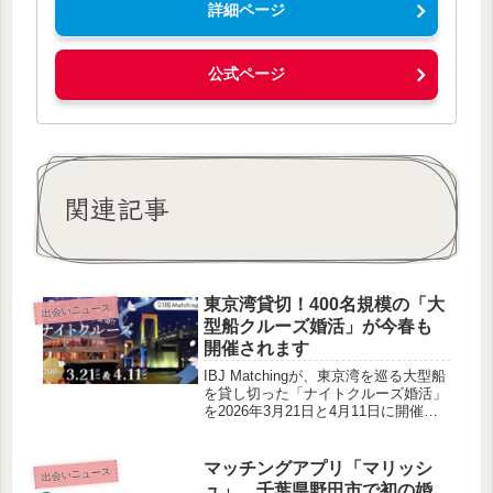
詳細ページ
公式ページ
関連記事
東京湾貸切！400名規模の「大
出会いニュース
型船クルーズ婚活」が今春も
開催されます
IBJ Matchingが、東京湾を巡る大型船
を貸し切った「ナイトクルーズ婚活」
を2026年3月21日と4月11日に開催し
ます。前回250名が参加し好評を博し
たこのイベントは、今回は国内最大級
の400名規模で実施され、東京湾の夜
マッチングアプリ「マリッシ
出会いニュース
景と非日常体験が織りなす自然な出会
ュ」、千葉県野田市で初の婚