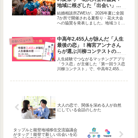
の「ぷちっとコン」まで、魅力いっぱ
地域に根ざした「出会い」を
いのイベントをチェックしよう！
育む夏の支援
結婚相談所ZWEIが、2026年夏に全国
7か所で開催される夏祭り・花火大会
への協賛を発表しました。地域コミュ
ニティの絆を育むイベントを支え、地
元とともに歩むZWEIの取り組みにつ
いてご紹介します。
中高年2,455人が詠んだ「人生
出会いニュース
最後の恋」！梅宮アンナさん
らが選ぶ川柳コンテストの受
賞作が発表されたよ！
人生経験でつながるマッチングアプリ
「ラス恋」が主催した「第一回ラス恋
川柳コンテスト」で、中高年2,455人
が詠んだ「人生最後の恋」をテーマに
した受賞作品が発表されました。梅宮
アンナさんをはじめとする著名人が選
考委員を務め、令和のミドルシニア世
代の多様な生き方や恋愛観が五・七・
五の川柳で表現されています。
大人の恋で、関係を深める人が自然
にしている会話のしかた
タップルと能登地域移住交流協議会
がタッグ！能登で新しい出会いを応