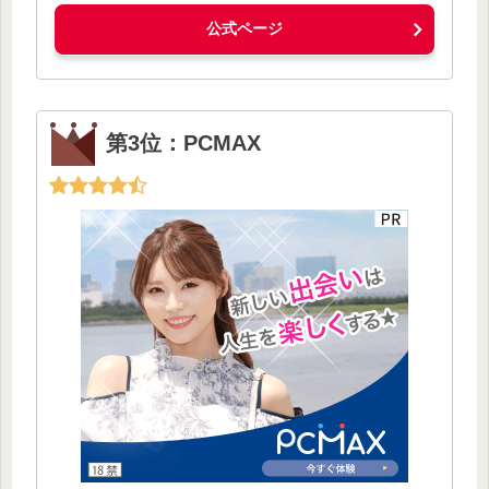
公式ページ
第3位：PCMAX