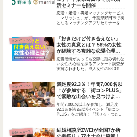
いをプロデュースします。効率性と体
活セミナーを開催
験型ニーズに応える、新たな婚活の形
として注目されています。
恋活・婚活・再婚マッチングサービス
「マリッシュ」が、千葉県野田市で初
となるマッチングアプリセミナーを開
催しました。現代の婚活事情やアプリ
の安全な利用方法、詐欺対策までを網
羅したこのセミナーは、多くの参加者
「好きだけど付き合えない」
出会いニュース
から反響を呼び、地域に根ざした婚活
女性の真意とは？ 58%の女性
支援の新たな一歩となりました。
が経験する複雑な恋愛心理を
深掘り
恋愛感情があっても交際に踏み切れな
い女性の心理を探るアンケート調査が
実施されました。成人女性の58.0％が
「好きだけど付き合えない男性がい
た」と回答し、その理由として「金銭
感覚」「女性関係」「将来への不安」
満足度92.3％！年間7,000名以
出会いニュース
が挙げられています。女性が交際相手
上が参加する「街コンPLUS」
に求めるのは、好きという気持ちだけ
で素敵な出会いを見つけよ
でなく、将来性や信頼感、価値観の一
う！
致といった現実的な要素であることが
年間7,000名以上が参加し、満足度
明らかになりました。
92.3％を誇る恋活イベント「街コン
PLUS」をご紹介！「話せる・つたわ
る・つながる」を大切にしたイベント
で、あなたも理想の相手と出会えるか
も？初心者でも安心のサポート体制
結婚相談所ZWEIが全国7か所
出会いニュース
や、ユニークなコラボ企画、少人数制
の夏祭り・花火大会に協賛！