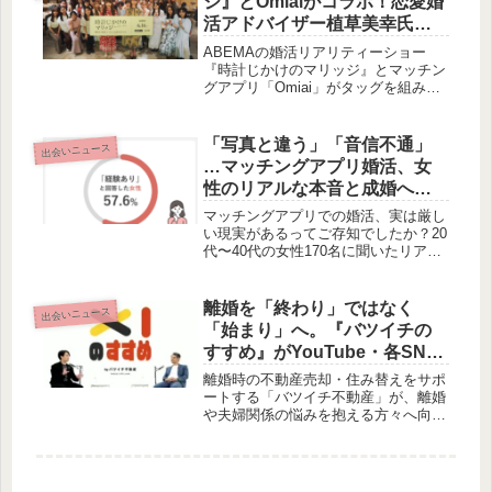
ジ』とOmiaiがコラボ！恋愛婚
は、多くの婚活者にとって見過ごせな
活アドバイザー植草美幸氏が
いポイントかもしれません。筆者・賢
婚活女子にエール
作が、調査結果から「客観的な清潔
ABEMAの婚活リアリティーショー
感」の重要性を紐解き、婚活を成功さ
『時計じかけのマリッジ』とマッチン
せるための身だしなみ戦略について考
グアプリ「Omiai」がタッグを組み、
察します。
婚活中の女性たちに向けた特別イベン
トが開催されました。敏腕恋愛婚活ア
ドバイザーの植草美幸氏によるトーク
「写真と違う」「音信不通」
出会いニュース
ショーでは、参加者からのリアルな悩
…マッチングアプリ婚活、女
みに真剣に回答し、婚活を「辛いこと
性のリアルな本音と成婚への
ではなく、すごく楽しいこと」と語
道
り、前向きなエールが送られました。
マッチングアプリでの婚活、実は厳し
このイベントの模様を詳しくご紹介し
い現実があるってご存知でしたか？20
ます。
代〜40代の女性170名に聞いたリアル
な体験談から、成婚率の低さや「嫌な
経験」、そして30代・40代が直面する
「年齢の壁」が浮き彫りに。真剣な出
離婚を「終わり」ではなく
出会いニュース
会いを求める女性たちのための、賢い
「始まり」へ。『バツイチの
婚活のヒントをお届けします。
すすめ』がYouTube・各SNS
で配信開始
離婚時の不動産売却・住み替えをサポ
ートする「バツイチ不動産」が、離婚
や夫婦関係の悩みを抱える方々へ向け
たポッドキャスト番組『バツイチのす
すめ』の配信を開始しました。この番
組は、離婚を経験した当事者の視点か
ら、心のデトックスとなるトークや専