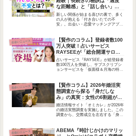
経験｜長続きの秘訣は「適度
な距離感」と「話し合い」
【賢作の恋愛コラム】
新しい関係が始まる喜びの裏で、多く
の人が抱える「付き合いたての不
安」。出会い・恋愛マッチングアプ
リ・サービス「ハッピーメール」が行
った調査から、その実態と、長続きす
るカップルの共通点、そして注意すべ
【賢作のコラム】登録者数100
出会いニュース
きポイントが見えてきました。賢作が
万人突破！占いサービス
皆様の恋愛を穏やかな視点でお話しし
RAYSEEが「総合開運サロ
ます。
ン」へ進化、人気占い師2名が
占いサービス『RAYSEE』が総登録者
あなたをサポート
数100万人を突破し、サブスクリプシ
ョンサービスを「仮面様＆月海の特別
開運サロン」として大幅にリニューア
ルしました。2人の人気占い師がタッ
グを組み、単なる占いを超えた「人生
【賢作コラム】2026年婚活実
出会いニュース
を豊かにする」コンテンツを提供しま
態調査から探る「身だしな
す。賢作がその詳細と魅力をご紹介し
み」の真実：女性の6割超が
ます。
「身だしなみ」で交際を断る
婚活情報サイト「オミカレ」が2026年
理由とは？
の婚活実態調査を実施しました。この
調査から、交際成立を左右する「身だ
しなみ」の重要性と、男女間の意識の
ズレが浮き彫りになっています。特
に、女性の63%が身だしなみを理由に
ABEMA『時計じかけのマリッ
出会いニュース
相手を断った経験があるという結果