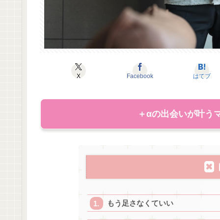
X
Facebook
はてブ
＋αの出会いが叶うマ
もう足さなくていい