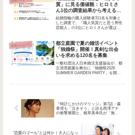
ネガティブな印象の1位は「真面目す
質」に見る価値観：ヒロミさ
ぎる・堅い」でした。
ん1位の調査結果から考える一
生の選択
結婚指輪の購入経験者311名を対象と
した調査で、「職人気質だと思う男性
芸能人」の1位にヒロミさんが選ばれ
ました。この調査からは、多くの方が
結婚指輪を「一生もの」と捉え、耐久
性を重視している一方で、その品質を
都立庭園で夏の婚活イベント
出会いニュース
支える「鍛造製法」の認知度が低いと
「独婚祭」開催！真剣な出会
いう実態が明らかになりました。賢作
いを求める120名を募集
が、この調査結果を紐解きながら、結
婚指輪選びにおける大切な視点につい
一般社団法人日本婚活支援協会が、都
て語ります。
立清澄庭園を舞台に「独婚祭2026
SUMMER GARDEN PARTY」を開催
します。1対1トークやランチ交流を通
じて、結婚を真剣に考える独身男女
120名に、落ち着いた雰囲気の中で質
の高い出会いの場を提供します。
『時計じかけのマリッジ』第7話：森
香澄も「泣きそう」と語る西澤アナ
の衝撃展開と、植草美幸氏が「無
理」と断じた美人社長の“浮気論”
“恋愛のゴール”とは何か｜大人になっ