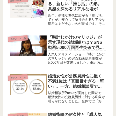
プの重要性について考察します。
る、新しい「推し活」の形。
共感を深めるリアルな場が誕
生
近年、多様な世代に広がる「推し活」
ですが、安心して語り合えるリアルな
場所はまだ少ないのが現状です。そん
な中、ココロゴトカフェが推し活応援
カフェとして、仲間と「好き」を分か
ち合える新しいコミュニティを提供し
『時計じかけのマリッジ』が
出会いニュース
ます。貸切利用からオリジナルメニュ
示す現代の結婚観とは？SNS
ーまで、充実したサポートで、あなた
動画5,000万回再生突破で見え
の推し活をより豊かにする提案です。
てきた夫婦の選択
人気リアリティーショー『時計じかけ
のマリッジ』のSNS動画総再生数が
5,000万回を突破しました。番組内で
実施されたアンケートからは、結婚相
手の転勤や夫婦になる前の価値観のす
り合わせに関する現代の多様な考え方
婚活女性が公務員男性に抱く
出会いニュース
が浮き彫りになっています。
不満1位は「真面目すぎる・堅
い」。一方、結婚相談所では
好印象率56.0%――マッチング
結婚相談所Presiaが実施した調査で、
アプリの32.1%と約24ポイント
婚活女性の公務員男性に対する印象が
明らかになりました。全体では「好印
差がついた理由とは？
象」が半数を下回る一方、マッチング
アプリと結婚相談所では好印象率に約
24ポイントもの差があることが判明。
結婚指輪の耐久性と「職人気
出会いニュース