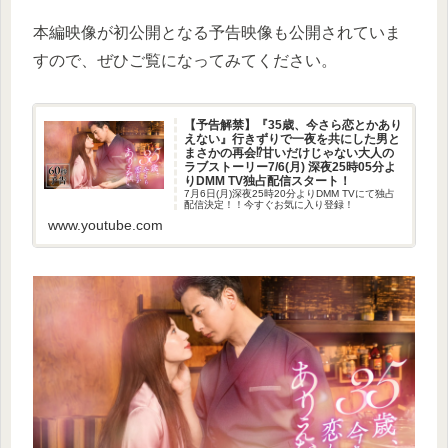
本編映像が初公開となる予告映像も公開されていま
すので、ぜひご覧になってみてください。
【予告解禁】『35歳、今さら恋とかあり
えない』行きずりで一夜を共にした男と
まさかの再会⁉甘いだけじゃない大人の
ラブストーリー7/6(月) 深夜25時05分よ
りDMM TV独占配信スタート！
7月6日(月)深夜25時20分よりDMM TVにて独占
配信決定！！今すぐお気に入り登録！
www.youtube.com