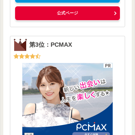
公式ページ
第3位：PCMAX