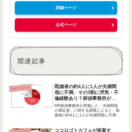
詳細ページ
公式ページ
関連記事
既婚者の約4人に1人が夫婦関
出会いニュース
係に不満、その3割に浮気・不
倫経験あり？探偵事務所が調
査結果を発表
MR探偵事務所が実施した「夫婦関係
の満足度」に関する調査によると、既
婚者の約4人に1人が夫婦関係に不満を
抱え、不満が強い層ほど浮気・不倫経
験率が高い傾向が見られました。夫婦
間のコミュニケーションやスキンシッ
ココロゴトカフェが提案す
出会いニュース