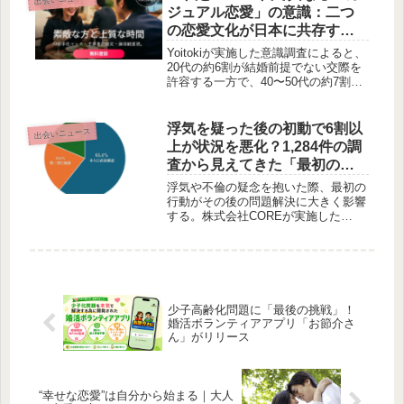
力や、幅広い年代に支持される手作り
ジュアル恋愛」の意識：二つ
ペアリングの普遍的な価値について、
の恋愛文化が日本に共存する
賢作が考察します。
可能性
Yoitokiが実施した意識調査によると、
20代の約6割が結婚前提でない交際を
許容する一方で、40〜50代の約7割は
結婚を見据えた交際を希望しているこ
とが明らかになりました。この記事で
は、世代間の恋愛観の違いと、それが
浮気を疑った後の初動で6割以
出会いニュース
日本の恋愛文化にどのような影響を与
上が状況を悪化？1,284件の調
えているのかを考察します。
査から見えてきた「最初の行
動」の重要性
浮気や不倫の疑念を抱いた際、最初の
行動がその後の問題解決に大きく影響
する。株式会社COREが実施した
1,284件の相談データとアンケート調
査から、初動の選択が証拠取得の難易
度、問題の長期化、精神的・金銭的負
担にどう影響するかが明らかになりま
した。
少子高齢化問題に「最後の挑戦」！
婚活ボランティアアプリ「お節介さ
ん」がリリース
“幸せな恋愛”は自分から始まる｜大人