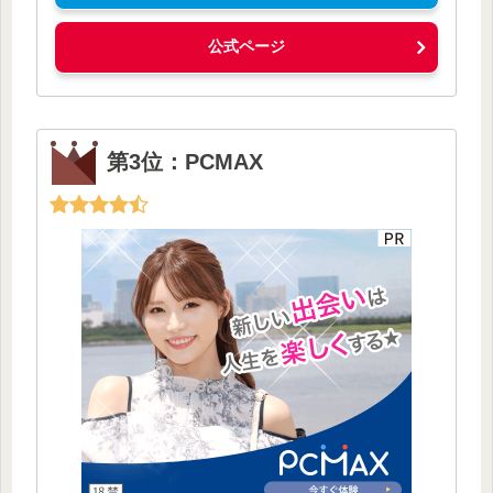
公式ページ
第3位：PCMAX