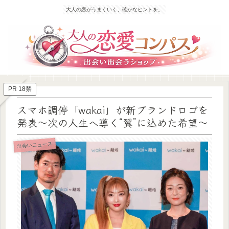
大人の恋がうまくいく、確かなヒントを。
PR 18禁
スマホ調停「wakai」が新ブランドロゴを
発表〜次の人生へ導く“翼”に込めた希望〜
出会いニュース