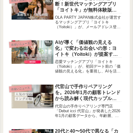
差にも地域性が表れています。このレ
断！新世代マッチングアプリ
ポートは、地域の人口構造が婚活市場
「ヨイトキ」が無料体験版を
に与える影響を深く掘り下げていま
提供開始
す。
OLA PARTY JAPAN株式会社が運営す
るマッチングアプリ「ヨイトキ
（Yoitoki）」が、メールアドレス登録
やアプリインストールなしでAI恋愛相
性診断を体験できる「体験版」の無料
提供を開始しました。出会いへの第一
AIが導く「価値観の見える
出会いニュース
歩を後押しする新たな体験設計です。
化」で変わる出会いの形：ヨ
イトキ（Yoitoki）が提案す
る、初回デート前の新しい安
恋愛マッチングアプリ「ヨイトキ
心感
（Yoitoki）」が、初回デート前の「価
値観の見える化」を重視し、AIを活用
した新しい出会いの形を提案していま
す。食事予算や支払いスタイル、移動
に関する考え方を事前に共有すること
代官山で手作りペアリング
出会いニュース
で、20代から50代の男女が安心して相
を。2026年1月の顧客トレンド
手を選べる環境づくりを目指している
から読み解く現代カップルの
そうです。
ニーズ
代官山の手作りペアリング専門店
「Debut icci 代官山」が発表した2026
年1月の顧客データから、年齢層、居
住地、人気の宝石、リング幅のトレン
ドを深掘りします。都心在住カップル
の日常的なデートの目的地としての魅
20代と40〜50代で異なる「カ
出会いニュース