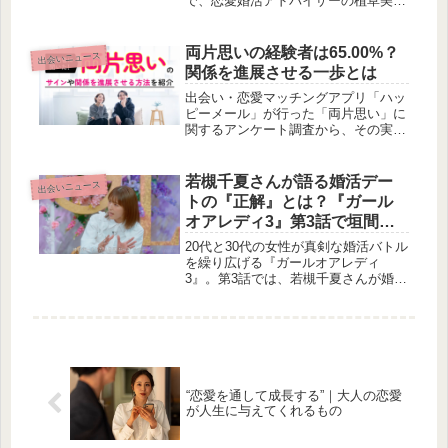
で、恋愛婚活アドバイザーの植草美幸
氏が婚活女子の悩みに真剣に回答しま
した。成功の鍵は「いつまでに結婚し
たいか」を決め、婚活に時間を割くこ
両片思いの経験者は65.00%？
出会いニュース
と。実践的なアドバイスが満載のトー
関係を進展させる一歩とは
クショーをレポートします。
出会い・恋愛マッチングアプリ「ハッ
ピーメール」が行った「両片思い」に
関するアンケート調査から、その実態
や関係を進展させるための具体的な行
動について深掘りします。多くの人が
経験する「両片思い」のサインや、交
若槻千夏さんが語る婚活デー
出会いニュース
際へと繋がるきっかけについてご紹介
トの『正解』とは？『ガール
いたします。
オアレディ3』第3話で垣間見
える大人の恋の駆け引き
20代と30代の女性が真剣な婚活バトル
を繰り広げる『ガールオアレディ
3』。第3話では、若槻千夏さんが婚活
デートにおける男性の振る舞いを指南
し、さらに恋に余裕を見せていたモデ
ル・オダミユさんの予期せぬ涙が描か
れました。賢作の目線から、その恋の
駆け引きの深さを考察します。
“恋愛を通して成長する”｜大人の恋愛
が人生に与えてくれるもの