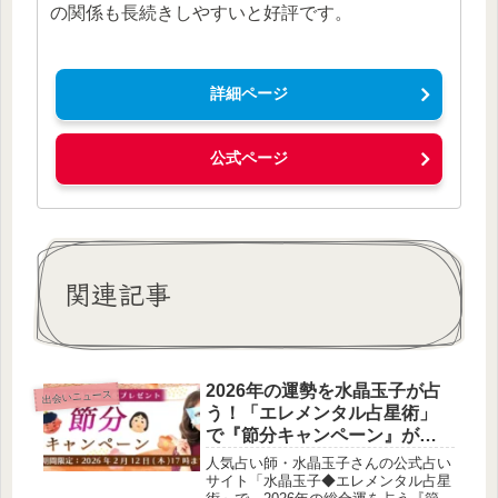
の関係も長続きしやすいと好評です。
詳細ページ
公式ページ
関連記事
2026年の運勢を水晶玉子が占
出会いニュース
う！「エレメンタル占星術」
で『節分キャンペーン』がス
タート
人気占い師・水晶玉子さんの公式占い
サイト「水晶玉子◆エレメンタル占星