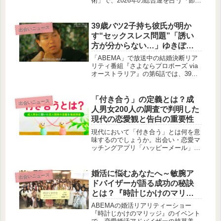
術」で、2026年の総合運を占う『節分
キャンペーン』が始まりました。旧暦
での大晦日である節分に合わせて、今
年の運気の波をチェックできるチャン
39歳バツ2子持ち彼氏が明か
出会いニュース
スです！
す“セックスレス問題”「誘い
方が分からない…」ゆきぽよ
の“仲直り術”にスタジオ共感
「ABEMA」で放送中の結婚決断リア
｜『さよならプロポーズ viaオ
リティ番組『さよならプロポーズ via
オーストラリア』の第6話では、39歳
ーストラリア』第6話
バツ2子持ちの彼氏が抱えるセックス
レス問題や、カップル間の本音の衝突
が描かれました。ゆきぽよの提案する
「付き合う」の定義とは？成
出会いニュース
シンプルな仲直り術にスタジオ陣も共
人男女200人の調査で判明した
感。愛の表現と関係修復のヒントを探
現代の恋愛観と告白の重要性
ります。
現代において「付き合う」とは何を意
味するのでしょうか。出会い・恋愛マ
ッチングアプリ「ハッピーメール」が
実施した調査により、成人男女200人
の恋愛観が明らかになりました。告白
の必要性や恋人関係の必須条件など、
婚活に悩むあなたへ～敏腕ア
出会いニュース
曖昧になりがちな関係性の定義を深掘
ドバイザーが語る成功の秘訣
りします。
とは？『時計じかけのマリッ
ジ』イベントレポート
ABEMAの婚活リアリティーショー
『時計じかけのマリッジ』のイベント