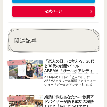
公式ページ
関連記事
「恋人の日」に考える、20代
出会いニュース
と30代の婚活バトル！
ABEMA『ガールオアレディ
3』がいよいよ放送開始
2026年6月12日の「恋人の日」に、
ABEMAオリジナル婚活リアリティー
ショー『ガールオアレディ3』の放送
開始が発表されました。スタジオMC
の藤森慎吾さんと平祐奈さんが、それ
ぞれのイラストを披露し、番組への期
婚活に悩むあなたへ～敏腕ア
出会いニュース
待感を高めています。本記事では、番
ドバイザーが語る成功の秘訣
組の魅力や期間限定コラボレーション
とは？『時計じかけのマリッ