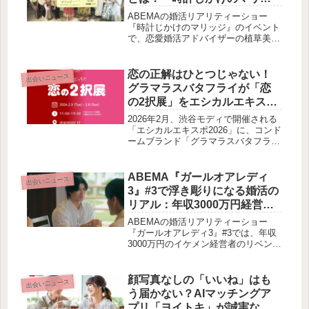
企画についてご紹介します。
ジ』イベントレポート
ABEMAの婚活リアリティーショー
『時計じかけのマリッジ』のイベント
で、恋愛婚活アドバイザーの植草美幸
氏が婚活女子の悩みに真剣に回答しま
した。成功の鍵は「いつまでに結婚し
たいか」を決め、婚活に時間を割くこ
恋の正解はひとつじゃない！
出会いニュース
と。実践的なアドバイスが満載のトー
グラマラスバタフライが「恋
クショーをレポートします。
の2択展」をエシカルエキスポ
で開催！
2026年2月、渋谷モディで開催される
「エシカルエキスポ2026」に、コンド
ームブランド「グラマラスバタフラ
イ」が体験型展示『恋の2択展』を出
展します。恋愛タイプ診断やシール投
票などを通じて、恋の多様な価値観に
ABEMA『ガールオアレディ
出会いニュース
触れることができるイベントです。
3』#3で浮き彫りになる婚活の
リアル：年収3000万円経営者
の急接近と30代女性の葛藤
ABEMAの婚活リアリティーショー
『ガールオアレディ3』#3では、年収
3000万円のイケメン経営者のリベンジ
参戦や、34歳女優を巡る“逆ハーレム
状態”、そして30歳女優が涙した婚活
の現実が描かれました。恋愛と結婚の
顔写真なしの「いいね」はも
出会いニュース
間に揺れ動く参加者たちのリアルな感
う届かない？AIマッチングア
情を、賢作の視点からご紹介します。
プリ「ヨイトキ」が誠実な出