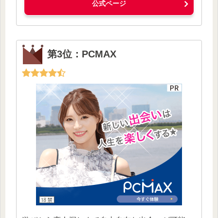
公式ページ
第3位：PCMAX