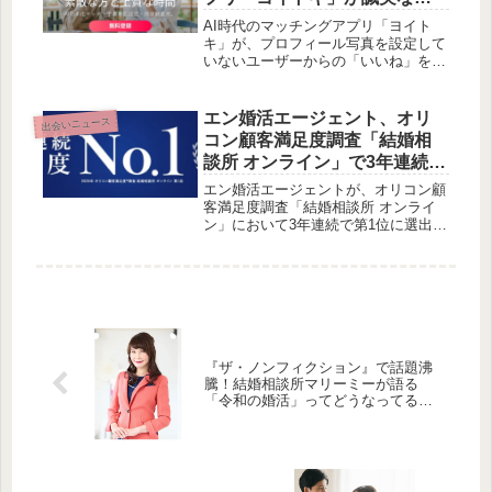
会いを守る新設計を導入
AI時代のマッチングアプリ「ヨイト
キ」が、プロフィール写真を設定して
いないユーザーからの「いいね」を自
動で拒否する新機能を導入しました。
利用者の約8割が顔写真なしの相手に
は反応しないという実態を受け、コミ
エン婚活エージェント、オリ
出会いニュース
ュニティ全体の誠実さを高めるための
コン顧客満足度調査「結婚相
プラットフォーム設計について解説し
談所 オンライン」で3年連続第
ます。
1位を獲得
エン婚活エージェントが、オリコン顧
客満足度調査「結婚相談所 オンライ
ン」において3年連続で第1位に選出さ
れました。この受賞は、オンライン完
結型の利便性、専任アドバイザーによ
る手厚いサポート、そして優れたコス
トパフォーマンスがユーザーから高く
評価された結果と言えるでしょう。
『ザ・ノンフィクション』で話題沸
騰！結婚相談所マリーミーが語る
「令和の婚活」ってどうなってる
の？