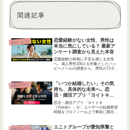
関連記事
恋愛経験がない女性、男性は
出会いニュース
本当に気にしている？ 最新ア
ンケート調査から見えた本音
恋愛経験の有無に不安を感じる女性
へ。成人男性100人を対象としたハッ
ピーメールの調査から、男性の73.0％
が「気にしない・あまり気にしない」
と回答したことが明らかになりまし
た。男性が重視するのは、経験よりも
「いつか結婚したい」その気
出会いニュース
「人柄や相性」であることが浮き彫り
持ち、具体的な未来へ。恋
になっています。
活・婚活アプリ「ヨイトキ」
が結婚希望時期の可視化で描
恋活・婚活アプリ「ヨイトキ
く誠実な出会い
（Yoitoki）」が、ユーザーの結婚希望
時期をプロフィール上で事前に開示で
きる新機能を提供開始しました。この
機能により、交際開始後に生じがちな
結婚意向のミスマッチを防ぎ、効率的
エニトグループが愛知県警と
出会いニュース