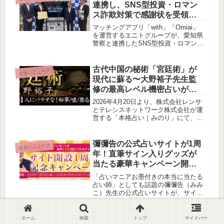
で誠実なパートナーシップ構築を支援
連携し、SNS型投資・ロマン
します。
ス詐欺対策で感謝状を受領〜
安心・安全な出会いを守る取
マッチングアプリ「with」「Omiai」
り組み〜
を運営するエニトグループが、愛知県
警察と連携したSNS型投資・ロマンス
詐欺被害防止への取り組みにより、感
謝状を受領しました。啓発ショートド
ラマの共同制作やユーザーへの注意喚
古代中国の秘術「宮廷術」が
出会いニュース
起を通じて、深刻化する詐欺被害の防
現代に蘇る〜大野裕子先生監
止に貢献しています。
修の最高レベル機密占いが
「本格占い｜みのり」で提供
2026年4月20日より、株式会社レンサ
開始
とテレシスネットワーク株式会社が運
営する「本格占い｜みのり」にて、大
野裕子先生監修の占いコンテンツ「宮
廷術」の提供が始まりました。古代中
国で国家機密を暴いてきたとされるこ
彌彌告の公式占いサイトが1周
出会いニュース
の秘術は、宿命・現在・将来を容赦な
年！直筆サイン入りグッズが
く晒すと言われています。
当たる豪華キャンペーン開催
中！
「占いマニアお墨付きの本当に当たる
占い師」としても話題の彌彌告（みみ
こ）先生の公式占いサイトが、サイト
開設1周年を記念してスペシャルキャ
ンペーンを実施中です。ホロスコープ
とタロットで占う本格鑑定を体験でき
マッチングアプリ、本当に効
ホーム
検索
トップ
サイドバー
出会いニュース