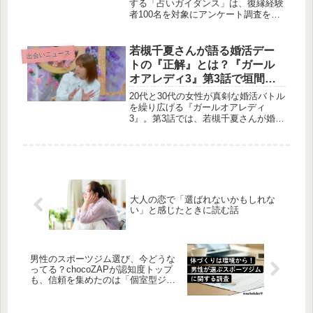
する「占いガイダンス」は、復縁経験
者100名を対象にアンケート調査を実
施しました。本記事では、復縁までの
期間、別れた原因、そして復縁を成功
させるために意識した行動など、貴重
若槻千夏さんが語る婚活デー
出会いニュース
な実体験に基づくデータをご紹介しま
トの『正解』とは？『ガール
す。復縁を考えるすべての方にとっ
オアレディ3』第3話で垣間見
て、きっと参考になる情報が見つかる
える大人の恋の駆け引き
でしょう。
20代と30代の女性が真剣な婚活バトル
を繰り広げる『ガールオアレディ
3』。第3話では、若槻千夏さんが婚活
デートにおける男性の振る舞いを指南
し、さらに恋に余裕を見せていたモデ
ル・オダミユさんの予期せぬ涙が描か
れました。賢作の目線から、その恋の
駆け引きの深さを考察します。
大人の恋で「選ばれないかもしれな
い」と感じたときに読む話
男性のスポーツジム選び、今どうな
ってる？chocoZAPが認知度トップ
も、信頼を集めたのは「個室型ジ
ム」！