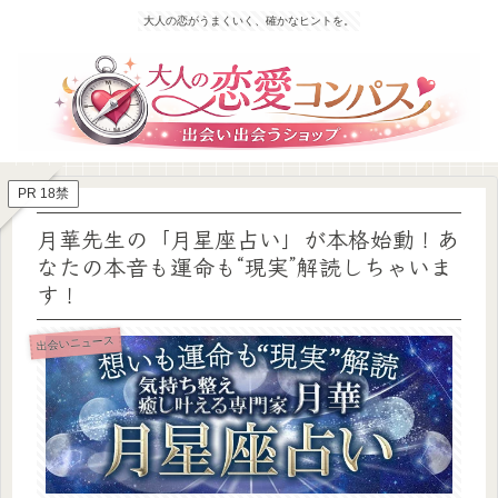
大人の恋がうまくいく、確かなヒントを。
PR 18禁
月華先生の「月星座占い」が本格始動！あ
なたの本音も運命も“現実”解読しちゃいま
す！
出会いニュース