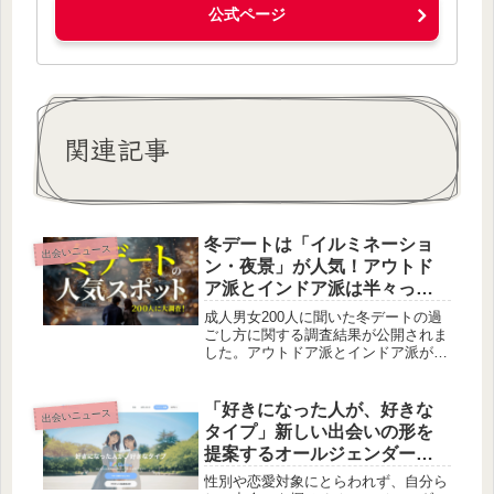
公式ページ
関連記事
冬デートは「イルミネーショ
出会いニュース
ン・夜景」が人気！アウトド
ア派とインドア派は半々って
ホント？
成人男女200人に聞いた冬デートの過
ごし方に関する調査結果が公開されま
した。アウトドア派とインドア派がち
ょうど半々に分かれる中、理想の過ご
し方1位に輝いたのは「イルミネーシ
ョン・夜景」でした。
「好きになった人が、好きな
出会いニュース
タイプ」新しい出会いの形を
提案するオールジェンダーマ
ッチングサイト「Mirisy」と
性別や恋愛対象にとらわれず、自分ら