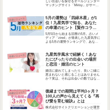
は？
しい出会いを探せるオールジェンダー
マッチングサイト「Mirisy」がサービ
スを開始しました。多様なプロフィー
ル設定や安全設計、シンプルな操作性
が特徴のこのサービスについて、賢作
5月の運勢は「四緑木星」が1
出会いニュース
がご紹介します。
位！九星気学で知る、あなた
の幸運のヒント【賢作コラ
ム】
5月5日から始まる旧暦の5月。占いメ
ディア「zired」が発表した九星気学に
よる5月の運勢ランキングで、あなた
の運勢をチェックしてみませんか？1
位は「四緑木星」。賢作が各九星の運
勢と幸運のヒントを深掘りします。
九星気学風水で紐解く！あな
出会いニュース
たにぴったりの出会いの場所
と恋活・婚活のヒント
婚活に疲れてしまったり、良いご縁に
恵まれないと感じることはありません
か？実は、それは出会いの数ではな
く、自分に合った出会い方を選べてい
ないからかもしれません。今回は、九
星気学風水の観点から、本命星ごとに
復縁までの期間は平均3ヶ月？
出会いニュース
「ご縁が生まれやすい場所」や「恋
100人の声から見えてくる『再
愛・結婚につながりやすい出会い方」
び愛を育む秘訣』とは
をご紹介します。無理なく自分らしい
恋活・婚活を見つけるヒントがきっと
株式会社サイトクリエーションが運営
見つかるでしょう。