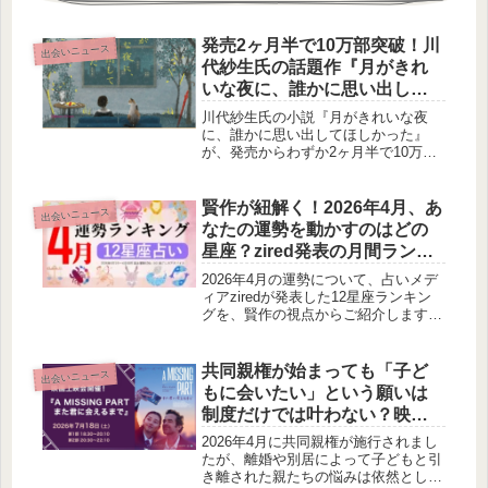
発売2ヶ月半で10万部突破！川
出会いニュース
代紗生氏の話題作『月がきれ
いな夜に、誰かに思い出して
ほしかった』が問いかける、
川代紗生氏の小説『月がきれいな夜
現代人の「二番目」の感情
に、誰かに思い出してほしかった』
が、発売からわずか2ヶ月半で10万部
を突破しました。多くの読者に共感を
呼ぶその魅力と、10万部突破を記念し
た特製しおりの配布についてご紹介し
賢作が紐解く！2026年4月、あ
出会いニュース
ます。
なたの運勢を動かすのはどの
星座？zired発表の月間ランキ
ング
2026年4月の運勢について、占いメデ
ィアziredが発表した12星座ランキン
グを、賢作の視点からご紹介します。
各星座の月間テーマや過ごし方のアド
バイス、そして気になる上位の星座に
ついて深掘りし、あなたの4月をより
共同親権が始まっても「子ど
出会いニュース
豊かにするヒントを探ります。
もに会いたい」という願いは
制度だけでは叶わない？映画
上映会で語られた親たちの本
2026年4月に共同親権が施行されまし
音
たが、離婚や別居によって子どもと引
き離された親たちの悩みは依然として