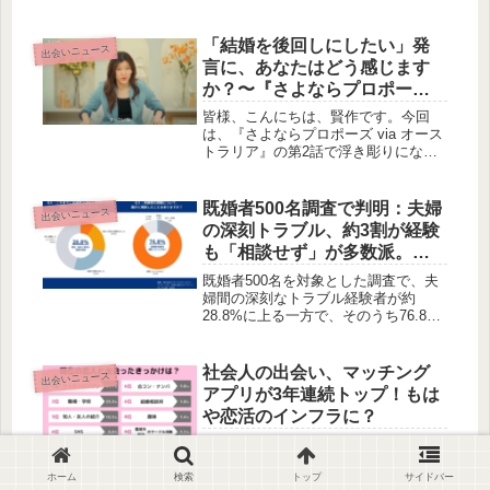
続いています。この現実に向き合うた
め、株式会社wakaiが映画『A Missing
Part また君に会えるまで』の上映会を
「結婚を後回しにしたい」発
出会いニュース
開催。離婚経験者約20名が集い、映画
言に、あなたはどう感じます
をきっかけに面会交流や養育費、親子
か？〜『さよならプロポーズ
関係に関する切実な思いを語り合いま
via オーストラリア』第2話か
した。制度の運用だけでは解決しきれ
皆様、こんにちは、賢作です。今回
ない、当事者の心の声に耳を傾けま
ら考える、現代の結婚観〜
は、『さよならプロポーズ via オース
す。
トラリア』の第2話で浮き彫りになっ
た、現代のカップルが抱える結婚への
価値観のすれ違いについて、私なりの
視点でお話ししたいと思います。経営
既婚者500名調査で判明：夫婦
出会いニュース
者の彼氏が放った「必要なければ結婚
の深刻トラブル、約3割が経験
を後回しにしたい」という言葉や、結
も「相談せず」が多数派。対
婚のタイミングを巡る議論、そして元
話による解決を支援する「リ
恋人の写真に対する考え方など、私た
既婚者500名を対象とした調査で、夫
ち自身の関係性にも通じるような、深
コ活調停」が新登場です
婦間の深刻なトラブル経験者が約
く考えさせられるテーマが満載でし
28.8%に上る一方で、そのうち76.8%
た。
が誰にも相談していない実態が明らか
になりました。このような現状を踏ま
え、株式会社リライフテクノロジー
社会人の出会い、マッチング
出会いニュース
は、第三者を交えたオンラインでの対
アプリが3年連続トップ！もは
話を通じて夫婦間の合意形成を支援す
や恋活のインフラに？
る新サービス「リコ活調停」を2026年
3月2日より提供開始します。
2025年に恋人との交際を始めた社会人
を対象とした調査で、出会いのきっか
けは「マッチングアプリ」が3年連続
ホーム
検索
トップ
サイドバー