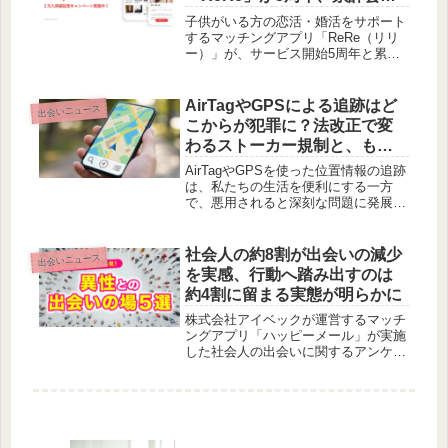
です。
数30,000人突破記念キャンペ
子供がいる方の恋活・婚活をサポート
ーンを実施
するマッチングアプリ「ReRe（リリ
ー）」が、サービス開始5周年と累計
会員数30,000人突破を記念し、新規登
録者向けのキャンペーンを実施しま
す。この機会に、安心して新しい出会
AirTagやGPSによる追跡はど
出会いニュース
いを見つけてみませんか。
こからが犯罪に？法改正で変
わるストーカー規制と、もし
もの時の対処法を皆さんと考
AirTagやGPSを使った位置情報の追跡
えます
は、私たちの生活を便利にする一方
で、悪用されると深刻な問題に発展す
る可能性があります。2025年にはスト
ーカー規制法が改正され、AirTagなど
の紛失防止タグも規制対象となりまし
社会人の約8割が出会いの減少
出会いニュース
た。この記事では、法改正のポイント
を実感、行動へ踏み出すのは
や、どのような行為が違法になるの
約4割に留まる実態が明らかに
か、そしてもし追跡されていると感じ
た場合にどう対応すべきかについて、
株式会社アイベックが運営するマッチ
弁護士の視点から解説します。
ングアプリ「ハッピーメール」が実施
した社会人の出会いに関するアンケー
ト調査により、多くの社会人が出会い
の減少を実感している一方で、具体的
な行動を起こす人の割合は低いことが
判明しました。この調査は、現代社会
における出会いの現状と課題を浮き彫
りにしています。