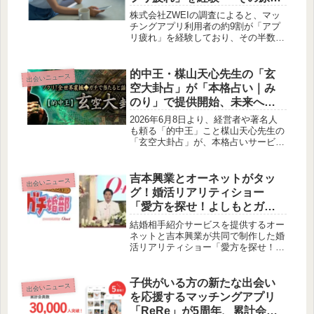
と婚活見直しのきっかけと
株式会社ZWEIの調査によると、マッ
は？
チングアプリ利用者の約9割が「アプ
リ疲れ」を経験しており、その半数は
「コミュニケーション疲れ」に起因す
ることが判明しました。特に女性は
「結婚への本気度」に対する「期待値
的中王・楳山天心先生の「玄
出会いニュース
疲れ」を感じやすく、これが婚活の見
空大卦占」が「本格占い｜み
直しに繋がる傾向が明らかになってい
のり」で提供開始、未来への
ます。本記事では、アプリ疲れの実態
一歩を後押しする新たな選択
と、結婚相談所が提供する価値につい
2026年6月8日より、経営者や著名人
て深掘りします。
肢
も頼る「的中王」こと楳山天心先生の
「玄空大卦占」が、本格占いサービス
「みのり」にて提供開始されました。
このコンテンツは、あなたの未来を深
く読み解き、幸福へと導く手助けとな
吉本興業とオーネットがタッ
出会いニュース
るでしょう。
グ！婚活リアリティショー
「愛方を探せ！よしもとガチ
婚部」2月19日配信開始
結婚相手紹介サービスを提供するオー
ネットと吉本興業が共同で制作した婚
活リアリティショー「愛方を探せ！よ
しもとガチ婚部 presented by O-net」
が、2026年2月19日より配信を開始し
ます。吉本芸人たちが実際の婚活に挑
子供がいる方の新たな出会い
出会いニュース
む姿を通じて、結婚相談所のリアルな
を応援するマッチングアプリ
サポートや価値を伝える全12回の番組
「ReRe」が5周年、累計会員