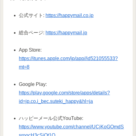
公式サイト:
https://happymail.co.jp
総合ページ:
https://happymail.jp
App Store:
https://itunes.apple.com/jp/app//id521055533?
mt=8
Google Play:
https://play.google.com/store/apps/details?
id=jp.co.i_bec.suteki_happy&hl=ja
ハッピーメール公式YouTube:
https://www.youtube.com/channel/UCjKoGOmdS
sroocH3cSiQt1Q