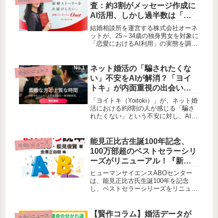
査：約3割がメッセージ作成に
AI活用、しかし過半数は「冷
める」と回答。賢作が考え
結婚相談所を運営する株式会社オーネ
る、AI時代の恋愛コミュニケ
ットが、25～34歳の独身男女を対象に
「恋愛におけるAI利用」の実態を調査
ーションのあり方
しました。約3割が恋愛メッセージの
作成等にAIを利用した経験がある一方
で、過半数が相手がAIを利用している
ネット婚活の「騙されたくな
出会いニュース
と知ると「冷める」と回答。この結果
い」不安をAIが解消？「ヨイ
から見えてくる、AI時代の恋愛コミュ
トキ」が内面重視の出会いを
ニケーションの現状と課題について、
サポートする新機能
賢作が考察します。
「ヨイトキ（Yoitoki）」が、ネット婚
活における約8割の人が感じる「騙さ
れたくない」という不安に対し、AI美
緒による「条件整理アシスト」機能を
強化しました。表面的なスペックに囚
われず、本質的な価値観と言語化をサ
能見正比古生誕100年記念、
出会いニュース
ポートし、安全な出会いを実現しま
100万部超のベストセラーシリ
す。
ーズがリニューアル！『新・
血液型おもしろ読本』が7月に
ヒューマンサイエンスABOセンター
登場
は、能見正比古氏生誕100年を記念
し、ベストセラーシリーズをリニュー
アルした『新・血液型おもしろ読本』
を2026年7月に発売します。本書は、
血液型人間学の歴史から最新動向まで
【賢作コラム】婚活データが
出会いニュース