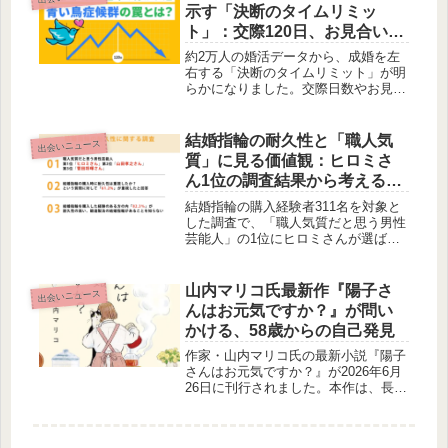
を1項目1ページで分かりやすく解説
示す「決断のタイムリミッ
し、人間関係の理解を深める一冊とな
ト」：交際120日、お見合い10
るでしょう。
回の法則とは？
約2万人の婚活データから、成婚を左
右する「決断のタイムリミット」が明
らかになりました。交際日数やお見合
い回数が成婚率にどう影響するのか、
そして「青い鳥症候群」が婚活に与え
る影響について、賢作が考察します。
結婚指輪の耐久性と「職人気
出会いニュース
質」に見る価値観：ヒロミさ
ん1位の調査結果から考える一
生の選択
結婚指輪の購入経験者311名を対象と
した調査で、「職人気質だと思う男性
芸能人」の1位にヒロミさんが選ばれ
ました。この調査からは、多くの方が
結婚指輪を「一生もの」と捉え、耐久
性を重視している一方で、その品質を
山内マリコ氏最新作『陽子さ
出会いニュース
支える「鍛造製法」の認知度が低いと
んはお元気ですか？』が問い
いう実態が明らかになりました。賢作
かける、58歳からの自己発見
が、この調査結果を紐解きながら、結
婚指輪選びにおける大切な視点につい
作家・山内マリコ氏の最新小説『陽子
て語ります。
さんはお元気ですか？』が2026年6月
26日に刊行されました。本作は、長年
家族を支えてきた専業主婦・陽子さん
が、新しい出会いを通じて自己を見つ
め直し、自分らしい人生を取り戻すま