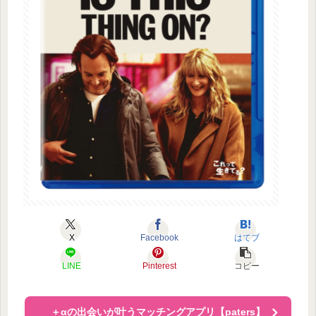
X
Facebook
はてブ
LINE
Pinterest
コピー
＋αの出会いが叶うマッチングアプリ【paters】