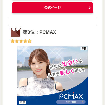
公式ページ
第3位：PCMAX