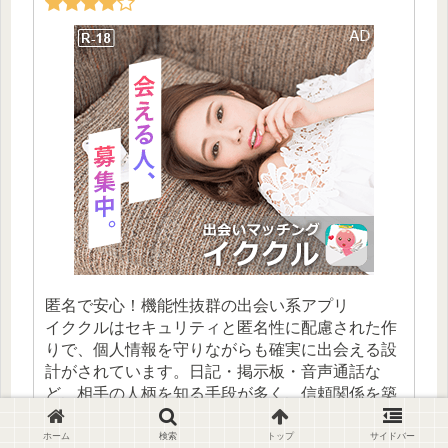
匿名で安心！機能性抜群の出会い系アプリ
イククルはセキュリティと匿名性に配慮された作
りで、個人情報を守りながらも確実に出会える設
計がされています。日記・掲示板・音声通話な
ど、相手の人柄を知る手段が多く、信頼関係を築
いた上での出会いがしやすいのが特徴。特に30代
以上の利用者が多く、落ち着いた大人の出会いを
ホーム
検索
トップ
サイドバー