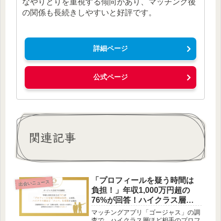
なやりとりを重視する傾向があり、マッチング後
の関係も長続きしやすいと好評です。
詳細ページ
公式ページ
関連記事
「プロフィールを疑う時間は
出会いニュース
負担！」年収1,000万円超の
76%が回答！ハイクラス層ほ
ど「メンパ」重視の傾向が判
マッチングアプリ「ゴージャス」の調
明
査で、ハイクラス層ほど相手のプロフ