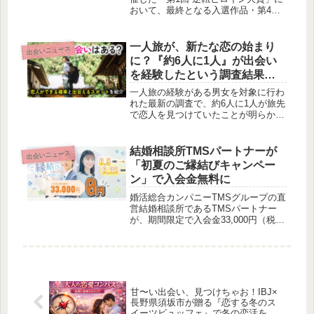
おいて、最終となる入選作品・第4弾
が発表されました。裏切りや逆境を乗
り越え、新たな幸せを掴むヒロインた
ちの物語3作品が紹介され、これによ
一人旅が、新たな恋の始まり
出会いニュース
り全入選作品の紹介が完了しました。
に？『約6人に1人』が出会い
現在、これらの作品はネオページで公
を経験したという調査結果か
開されており、第2回大賞も開催中で
ら考える
す。
一人旅の経験がある男女を対象に行わ
れた最新の調査で、約6人に1人が旅先
で恋人を見つけていたことが明らかに
なりました。この記事では、賢作がそ
の調査結果を深掘りし、旅がもたらす
素敵な出会いの可能性について考察し
結婚相談所TMSパートナーが
出会いニュース
ます。
「初夏のご縁結びキャンペー
ン」で入会金無料に
婚活総合カンパニーTMSグループの直
営結婚相談所であるTMSパートナー
が、期間限定で入会金33,000円（税
込）が無料になる「初夏のご縁結びキ
ャンペーン」を実施します。この機会
に、理想のパートナーとの出会いをサ
ポートする同社のサービスを利用して
みてはいかがでしょうか。
甘〜い出会い、見つけちゃお！IBJ×
長野県須坂市が贈る『恋する冬のス
イーツビュッフェ』で冬の恋活を楽