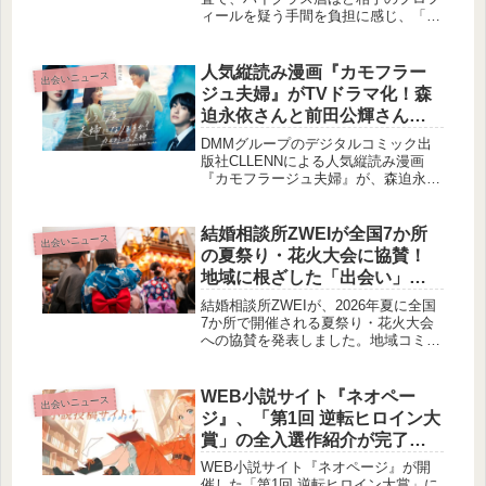
ィールを疑う手間を負担に感じ、「メ
ンパ（メンタルパフォーマンス）」を
重視していることが明らかになりまし
た。特に女性や著名人にとって「信頼
人気縦読み漫画『カモフラー
出会いニュース
の証明」は出会いの重要条件だそうで
ジュ夫婦』がTVドラマ化！森
すよ！
迫永依さんと前田公輝さんがW
主演
DMMグループのデジタルコミック出
版社CLLENNによる人気縦読み漫画
『カモフラージュ夫婦』が、森迫永依
さんと前田公輝さんのW主演でTVド
ラマ化されます。日本テレビ系で2026
年7月6日（月）より放送開始され、ド
結婚相談所ZWEIが全国7か所
出会いニュース
ラマ化を記念して原作20話無料キャン
の夏祭り・花火大会に協賛！
ペーンも実施されます。
地域に根ざした「出会い」を
育む夏の支援
結婚相談所ZWEIが、2026年夏に全国
7か所で開催される夏祭り・花火大会
への協賛を発表しました。地域コミュ
ニティの絆を育むイベントを支え、地
元とともに歩むZWEIの取り組みにつ
いてご紹介します。
WEB小説サイト『ネオペー
出会いニュース
ジ』、「第1回 逆転ヒロイン大
賞」の全入選作紹介が完了。
ドラマチックな3作品が最終解
WEB小説サイト『ネオページ』が開
禁されました
催した「第1回 逆転ヒロイン大賞」に